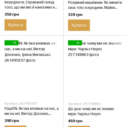
Інгредієнти. Справжній склад
Розумний кишківник. Як змінити
того, що ми їмо й наносимо на
своє тіло зсередини. Майкл
шкіру. Джордж Зайдан (тв.
Мозлі.
350 грн
339 грн
паліт.)
Купити
Купити
24
24
Артикул: 261495837
Артикул: 257148863
РаціON. Як їжа впливає на нас, а
До дна: чому ми не знаємо
ми на неї. Віктор Досенко,
міри. Чарльз Ноулз
Ірина Виговська
390 грн
450 грн