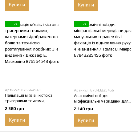
Купити
Купити
24
24
Артикул: 876564543
Артикул: 67843225456
Пальпація м’язів і кісток з
Анатомічні поїзди:
тригерними точками,
міофасціальні меридіани для
патернами відображеного
мануальних терапевтів і
2 380 грн
2 140 грн
болю та технікою
фахівців із відновлення руху: 4-
розтягування: посібник: 3-є
е видання / Томас В. Маєрс
Купити
Купити
видання / Джозеф Е. Масколіно