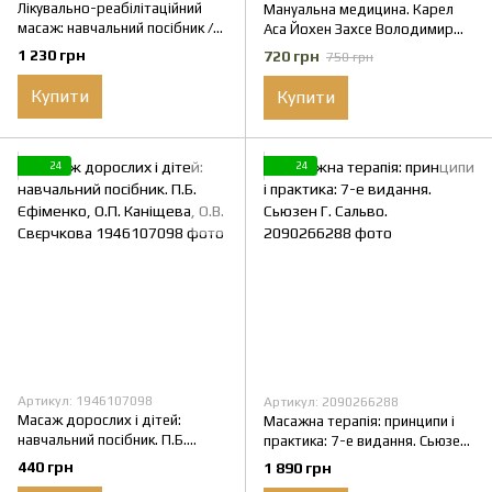
Лікувально-реабілітаційний
Мануальна медицина. Карел
масаж: навчальний посібник /
Аса Йохен Захсе Володимир
Д. В. Вакуленко, Л. О.
Янда.
1 230 грн
720 грн
750 грн
Вакуленко, О. В. Кутакова,
Купити
Купити
24
24
Артикул: 1946107098
Артикул: 2090266288
Масаж дорослих і дітей:
Масажна терапія: принципи і
навчальний посібник. П.Б.
практика: 7-е видання. Сьюзен
Єфіменко, О.П. Каніщева, О.В.
Г. Сальво.
440 грн
1 890 грн
Свєрчкова