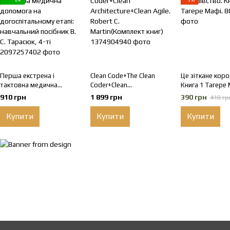
Перша екстрена і
Clean Code+The Clean
Це зіткане коро
тактовна медична
Coder+Clean
Книга 1 Тагере 
допомога на
Architecture+Clean Agile.
910 грн
1 899 грн
390 грн
410 гр
догоспітальному етапі:
Robert C. Martin(Комплект
навчальний посібник В. С.
книг)
Купити
Купити
Купити
Тарасюк, 4-ті