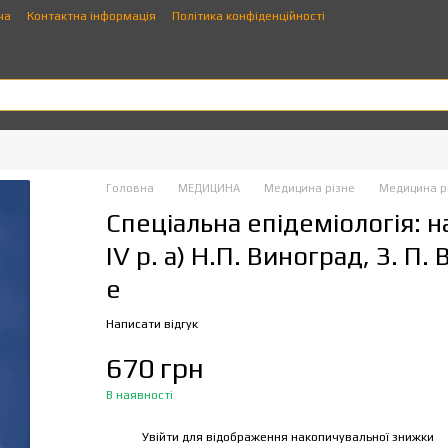
ча
Контактна інформація
Політика конфіденційності
Головна
МЕДИЦИНА
Медицина різне
Медицина р
Спеціальна епідеміологія: 
IV р. а) Н.П. Виноград, З. П.
е
Написати відгук
670 грн
В наявності
Увійти
для відображення накопичувальної знижки
%