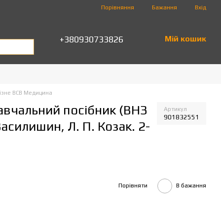
Порівняння
Бажання
Вхід
+380930733826
Мій кошик
ізне ВСВ Медицина
навчальний посібник (ВНЗ
Артикул
901832551
 Василишин, Л. П. Козак. 2-
Порівняти
В бажання