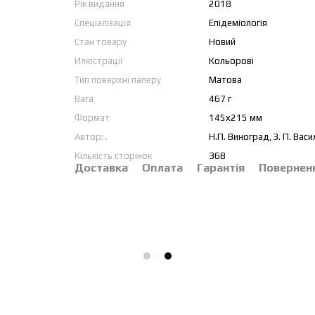
Рік видання
2018
Спеціалізація
Епідеміологія
Стан товару
Новий
Илюстрації
Кольорові
Тип поверхні паперу
Матова
Вага
467 г
Формат
145х215 мм
Автор: .
Н.П. Виноград, З. П. Васи
Кількість сторінок
368
Доставка
Оплата
Гарантія
Повернен