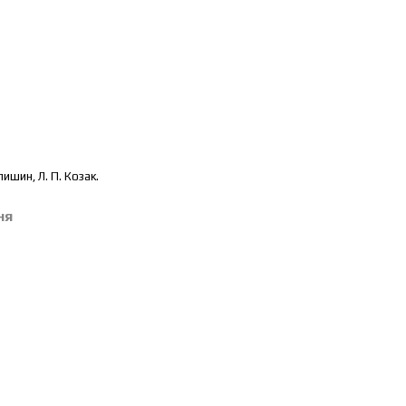
лишин, Л. П. Козак.
ня