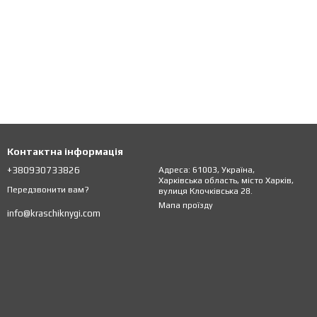
Контактна інформація
+380930733826
Адреса: 61003, Україна,
Харківська область, місто Харків,
Передзвонити вам?
вулиця Клочківська 28.
Мапа проїзду
info@kraschiknygi.com