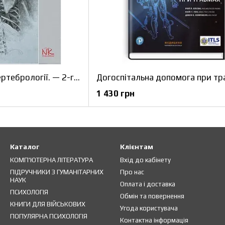
Лекції з клінічної вертебрології. — 2-ге вид. Колісник П.Ф.
1 430 грн
Каталог
Клієнтам
КОМП'ЮТЕРНА ЛІТЕРАТУРА
Вхід до кабінету
ПІДРУЧНИКИ З ГУМАНІТАРНИХ
Про нас
НАУК
Оплата і доставка
ПСИХОЛОГІЯ
Обмін та повернення
КНИГИ ДЛЯ ВІЙСЬКОВИХ
Угода користувача
ПОПУЛЯРНА ПСИХОЛОГІЯ
Контактна інформація