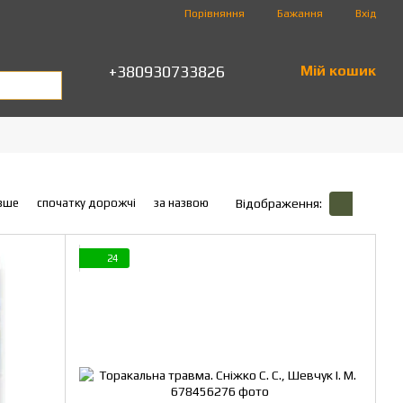
Порівняння
Бажання
Вхід
+380930733826
Мій кошик
вше
спочатку дорожчі
за назвою
Відображення:
24