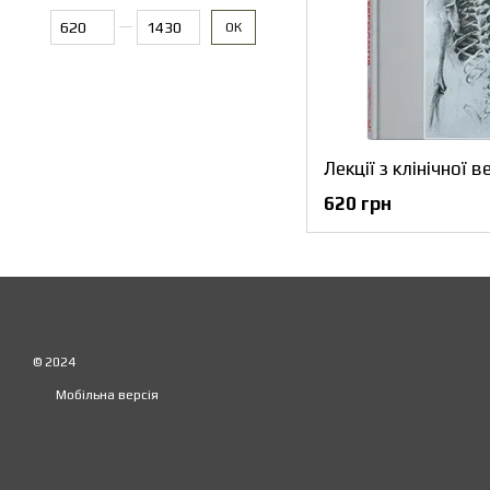
Від Ціна, грн
До Ціна, грн
ОК
620 грн
© 2024
Мобільна версія