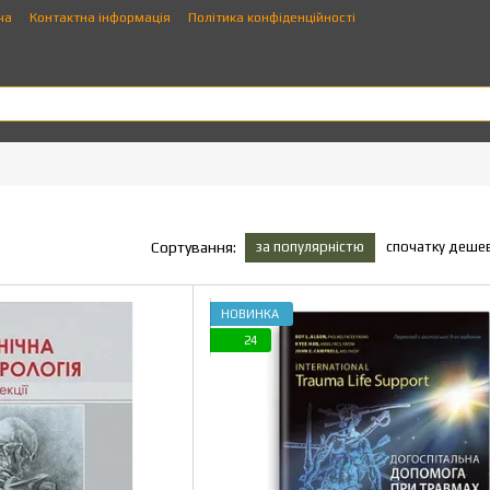
ча
Контактна інформація
Політика конфіденційності
за популярністю
спочатку деше
Сортування:
НОВИНКА
24