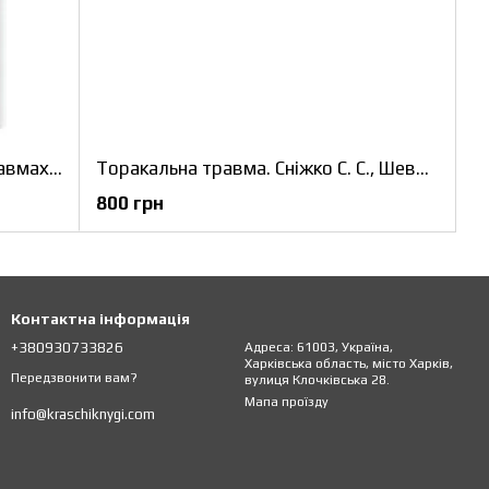
Догоспітальна допомога при травмах: 9-е видання . Рой Л. Елсон, Кайі Г. Ган, Джон Е. Кемпбелл
Торакальна травма. Сніжко С. С., Шевчук І. М.
800 грн
Контактна інформація
+380930733826
Адреса: 61003, Україна,
Харківська область, місто Харків,
Передзвонити вам?
вулиця Клочківська 28.
Мапа проїзду
info@kraschiknygi.com