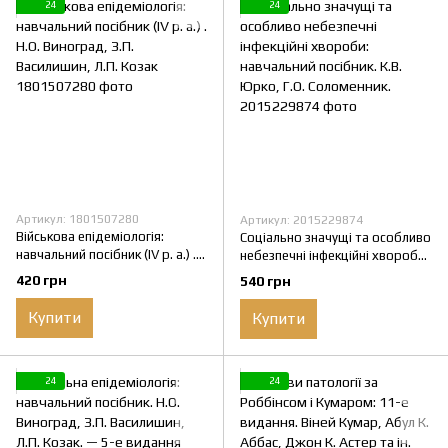
24
24
Артикул: 1801507280
Артикул: 2015229874
Військова епідеміологія:
Соціально значущі та особливо
навчальний посібник (ІV р. а.) .
небезпечні інфекційні хвороби:
Н.О. Виноград, З.П. Василишин,
навчальний посібник. К.В.
420 грн
540 грн
Л.П. Козак
Юрко, Г.О. Соломенник.
Купити
Купити
24
24