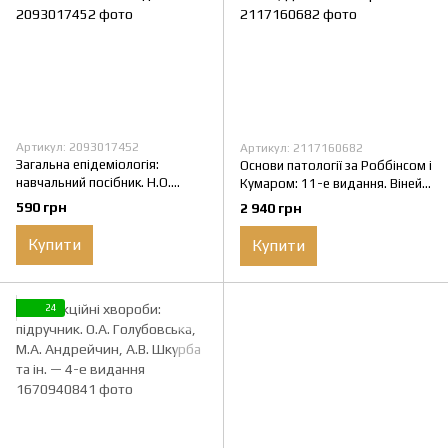
Артикул: 2093017452
Артикул: 2117160682
Загальна епідеміологія:
Основи патології за Роббінсом і
навчальний посібник. Н.О.
Кумаром: 11-е видання. Віней
Виноград, З.П. Василишин, Л.П.
Кумар, Абул К. Аббас, Джон К.
590 грн
2 940 грн
Козак. — 5-е видання
Астер та ін.
Купити
Купити
24