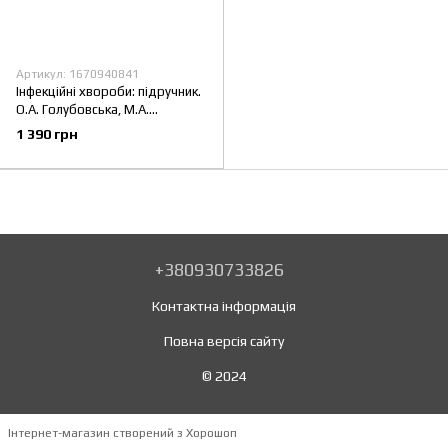
Артикул: 1670940841
Інфекційні хвороби: підручник.
О.А. Голубовська, М.А.
Андрейчин, А.В. Шкурба та ін.
1 390 грн
— 4-е видання
+380930733826
Контактна інформація
Повна версія сайту
© 2024
Інтернет-магазин створений з Хорошоп