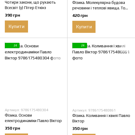
Чотири закони, що рухають
Фізика. Молекулярна будова
Всесвіт (у) Пітер Еткінз
речовини і теплові явища. Том
2 Павло Віктор
390 грн
420 грн
Купити
Купити
24
24
Артикул: 9786175480304
Артикул: 9786175480861
Фізика. Основи
Фізика. Коливання і хвилі Павло
електродинаміки Павло Віктор
Віктор
350 грн
350 грн