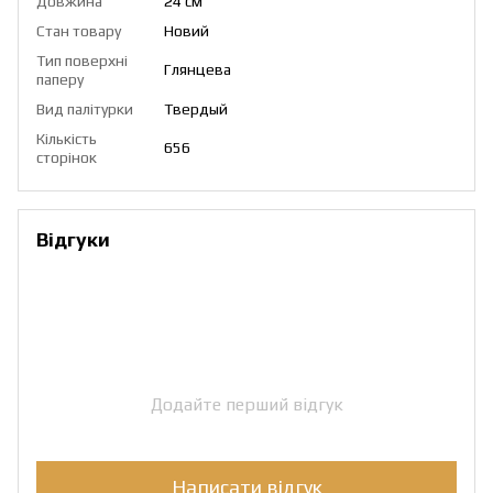
Довжина
24 см
Стан товару
Новий
Тип поверхні
Глянцева
паперу
Вид палітурки
Твердый
Кількість
656
сторінок
Відгуки
Додайте перший відгук
Написати відгук