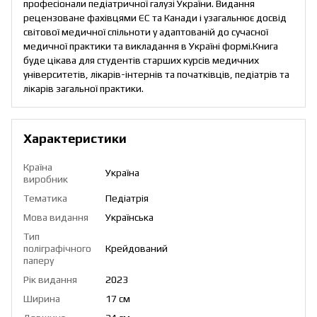
професіонали педіатричної галузі України. Видання
рецензоване фахівцями ЄС та Канади і узагальнює досвід
світової медичної спільноти у адаптованій до сучасної
медичної практики та викладання в Україні формі.Книга
буде цікава для студентів старших курсів медичних
університетів, лікарів-інтернів та початківців, педіатрів та
лікарів загальної практики.
Характеристики
Країна
Україна
виробник
Тематика
Педіатрія
Мова видання
Українська
Тип
поліграфічного
Крейдований
паперу
Рік видання
2023
Ширина
17 см