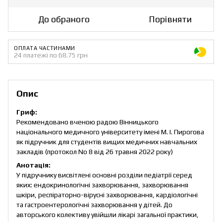
До обраного
Порівняти
ОПЛАТА ЧАСТИНАМИ
24 платежі по 68.75 грн
Опис
Гриф:
Рекомендовано вченою радою Вінницького
національного медичного університету імені М. І. Пирогова
як підручник для студентів вищих медичних навчальних
закладів (протокол No 8 від 26 травня 2022 року)
Анотація:
У підручнику висвітлені основні розділи педіатрії серед
яких: ендокринологічні захворювання, захворювання
шкіри, респіраторно-вірусні захворювання, кардіологічні
та гастроентерологічні захворювання у дітей. До
авторського колективу увійшли лікарі загальної практики,