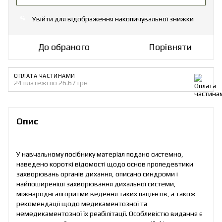
Увійти
для відображення накопичувальної знижки
%
До обраного
Порівняти
ОПЛАТА ЧАСТИНАМИ
24 платежі по 26.67 грн
Опис
У навчальному посібнику матеріал подано системно,
наведено короткі відомості щодо основ пропедевтики
захворювань органів дихання, описано синдроми і
найпоширеніші захворювання дихальної системи,
міжнародні алгоритми ведення таких пацієнтів, а також
рекомендації щодо медикаментозної та
немедикаментозної їх реабілітації. Особливістю видання є