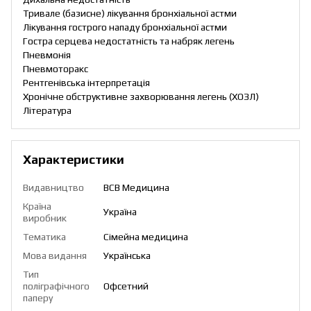
Тривале (базисне) лікування бронхіальної астми
Лікування гострого нападу бронхіальної астми
Гостра серцева недостатність та набряк легень
Пневмонія
Пневмоторакс
Рентгенівська інтерпретація
Хронічне обструктивне захворювання легень (ХОЗЛ)
Література
Характеристики
Видавництво
ВСВ Медицина
Країна
Україна
виробник
Тематика
Сімейна медицина
Мова видання
Українська
Тип
поліграфічного
Офсетний
паперу