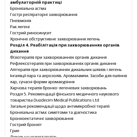
амбулаторній практиці
Бронхіальна астма
Гострі респіраторні захворювання
Пневмонія
Рак легені
Гострий риносинусит
Хронічне обструктивне захворювання легень
Розділ 4. Реабілітація при захворюваннях органів
дихання
Фізіотерапія при захворюваннях органів дихання
Рефлексотерапія при захворюваннях органів дихання
Апітерапія при захворюваннях дихальних шляхів і легень
Інгаляції пара та аерозолів. Аромалампи. Засоби для паління
лар, сучасні форми аромакуріння
Харчова терапія бронхо-легеневих захворювань
Розділ 5. Рекомендації фінського медичного наукового
товариства Duodecim Medical Publications Ltd
Загальні рекомендації щодо антимікробної терапії
Бронхіальна астма: симптоми та діагностика
Бронхоектатичні захворювання
Гострий бронхіт
Грип
Дихальна недостатність