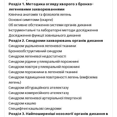
Розділ 1. Методика огляду хворого з бронхо-
легеневими захворюваннями
Клінічна анатомія та фізіологія легень
Основні симптоми (скарги)
Об єктивне обстеження системи органів дихання
Інструментальні та лабораторні методи дослідження
Дослідження функції зовнішнього дихання
Розділ 2. Синдроми захворювань органів дихання
Синдром ущільнення легеневої тканини
Бронхообструктивний синдром
Синдром легеневої недостатності
Синдром рідини у плевральній порожнині
Синдром повітря у плевральній порожнині
Синдром порожнини в легеневій тканині
Синдром підвищення повітряності легень (емфізема
легень)
Синдром обтураційного ателектазу
Синдром компресійного ателектазу
Синдром легеневої артеріальної гіпертензії
Синдром кашлю
Специфічні кашльові синдроми
Розділ 3. Найпоширеніші нозології органів дихання в