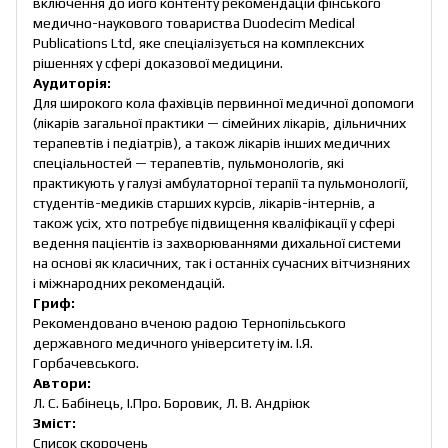
включення до його контенту рекомендацій фінського
медично-наукового товариства Duodecim Medical
Publications Ltd, яке спеціалізується на комплексних
рішеннях у сфері доказової медицини.
Аудиторія:
Для широкого кола фахівців первинної медичної допомоги
(лікарів загальної практики — сімейних лікарів, дільничних
терапевтів і педіатрів), а також лікарів інших медичних
спеціальностей — терапевтів, пульмонологів, які
практикують у галузі амбулаторної терапії та пульмонології,
студентів-медиків старших курсів, лікарів-інтернів, а
також усіх, хто потребує підвищення кваліфікації у сфері
ведення пацієнтів із захворюваннями дихальної системи
на основі як класичних, так і останніх сучасних вітчизняних
і міжнародних рекомендацій.
Гриф:
Рекомендовано вченою радою Тернопільського
державного медичного університету ім. І.Я.
Горбачевського.
Автори:
Л. С. Бабінець, І.Про. Боровик, Л. В. Андріюк
Зміст:
Список скорочень