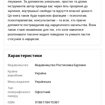
лікування. За допомогою унікальних, простих та дієвих
інструментів автор проведе вас через біль прозріння до
зцілення, внутрішньої свободи та відчуття власної цінності.
Ця книга також буде корисною фахівцям – психологам,
психотерапевтам, консультантам – та всім, хто прагне
допомогти постраждалим від нарцисичного насильства. Вона
також стане незамінною для тих, хто хоче навчитися
розпізнавати токсичні моделі поведінки та уникати пасток
стосунків із нарцисом.
Характеристики
Видавництво
Видавництво Ростислава Бурлаки
Країна
Україна
виробник
Мова видання
Українська
Тип
поліграфічного
Офсетний
паперу
ISBN
9786178419387