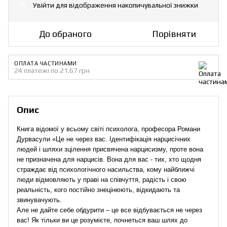
Увійти
для відображення накопичувальної знижки
%
До обраного
Порівняти
ОПЛАТА ЧАСТИНАМИ
24 платежі по 21.67 грн
Опис
Книга відомої у всьому світі психолога, професора Романи
Дурвасули «Це не через вас. Ідентифікація нарцисічних
людей і шляхи зцілення присвячена нарцисизму, проте вона
не призначена для нарцисів. Вона для вас - тих, хто щодня
страждає від психологічного насильства, кому найближчі
люди відмовляють у праві на співчуття, радість і свою
реальність, кого постійно знецінюють, відкидають та
звинувачують.
Але не дайте себе обдурити – це все відбувається не через
вас! Як тільки ви це розумієте, почнеться ваш шлях до