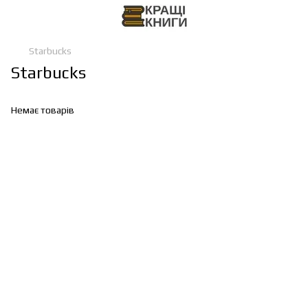
Starbucks
Starbucks
Немає товарів