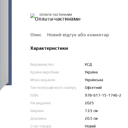
ОПЛАТА ЧАСТИНАМИ
24 платежі по 16.67 грн
Опис
Новий відгук або коментар
Характеристики
Видавництво
КСД
Країна виробник
Україна
Мова видання
Українська
Тип поліграфічного паперу
Офсетний
ISBN
978-617-15-1746-2
Рік видання
2025
Ширина
13.5 см
Довжина
20.5 см
Стан товару
Новий