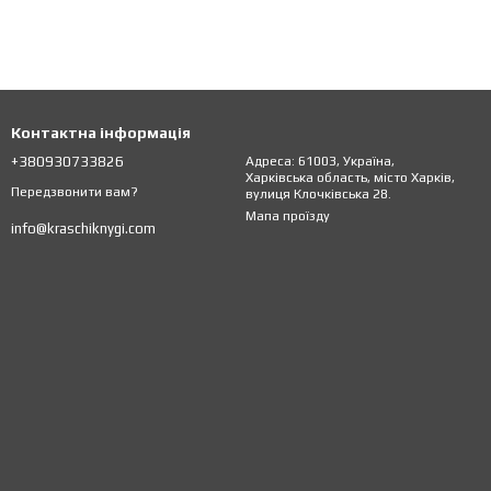
Контактна інформація
+380930733826
Адреса: 61003, Україна,
Харківська область, місто Харків,
Передзвонити вам?
вулиця Клочківська 28.
Мапа проїзду
info@kraschiknygi.com