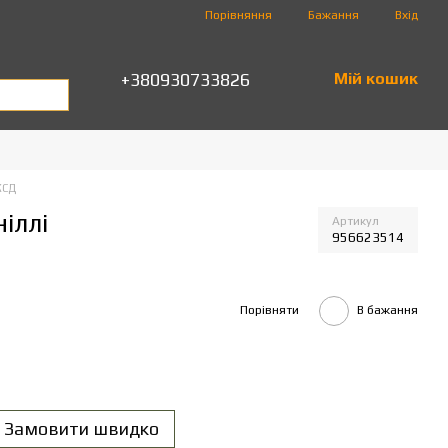
Порівняння
Бажання
Вхід
+380930733826
Мій кошик
КСД
іллі
Артикул
956623514
Порівняти
В бажання
Замовити швидко