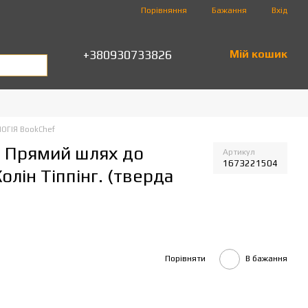
Порівняння
Бажання
Вхід
+380930733826
Мій кошик
ОГІЯ BookChef
 Прямий шлях до
Артикул
1673221504
олін Тіппінг. (тверда
Порівняти
В бажання