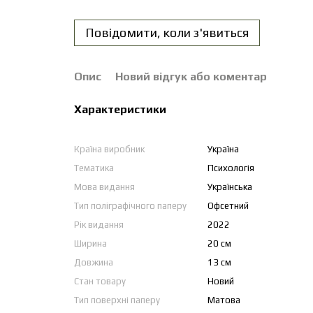
Повідомити, коли з'явиться
Опис
Новий відгук або коментар
Характеристики
Країна виробник
Україна
Тематика
Психологія
Мова видання
Українська
Тип поліграфічного паперу
Офсетний
Рік видання
2022
Ширина
20 см
Довжина
13 см
Стан товару
Новий
Тип поверхні паперу
Матова