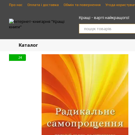
Перейти до основного контенту
Про нас
Оплата і доставка
Обмін та повернення
Угода користува
Кращі - варті найкращого!
Каталог
24