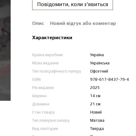
Повідомити, коли з'явиться
Опис
Новий відгук або коментар
Характеристики
Країна виробник
Україна
Мова видання
Українська
Тип поліграфічного паперу
Офсетний
ISBN
978-617-8437-79-4
Рік видання
2025
Ширина
14 см
Довжина
21 см
Стан товару
Новий
Тип поверхні паперу
Матова
Вид палітурки
Тверда