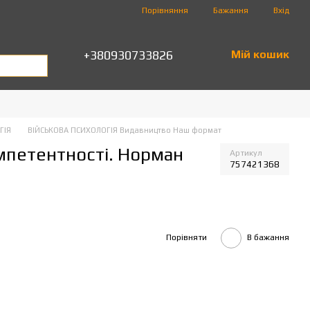
Порівняння
Бажання
Вхід
+380930733826
Мій кошик
ГІЯ
ВІЙСЬКОВА ПСИХОЛОГІЯ Видавництво Наш формат
омпетентності. Норман
Артикул
757421368
Порівняти
В бажання