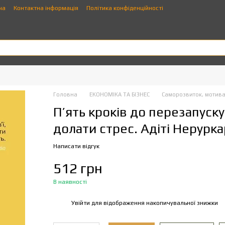
ча
Контактна інформація
Політика конфіденційності
Головна
ЕКОНОМІКА ТА БІЗНЕС
Саморозвиток, мотива
П’ять кроків до перезапуску
долати стрес. Адіті Нерурка
Написати відгук
512 грн
В наявності
Увійти
для відображення накопичувальної знижки
%