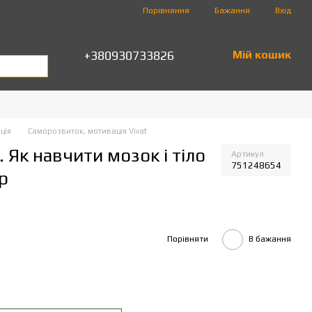
Порівняння
Бажання
Вхід
+380930733826
Мій кошик
ція
Саморозвиток, мотивація Vivat
. Як навчити мозок і тіло
Артикул
751248654
р
Порівняти
В бажання