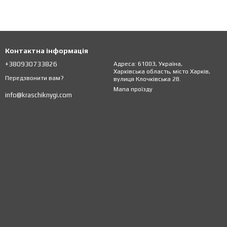
Контактна інформація
+380930733826
Адреса: 61003, Україна,
Харківська область, місто Харків,
Передзвонити вам?
вулиця Клочківська 28.
Мапа проїзду
info@kraschiknygi.com