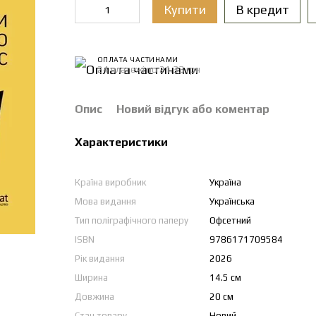
Купити
В кредит
ОПЛАТА ЧАСТИНАМИ
24 платежі по 21.33 грн
Опис
Новий відгук або коментар
Характеристики
Країна виробник
Україна
Мова видання
Українська
Тип поліграфічного паперу
Офсетний
ISBN
9786171709584
Рік видання
2026
Ширина
14.5 см
Довжина
20 см
Стан товару
Новий