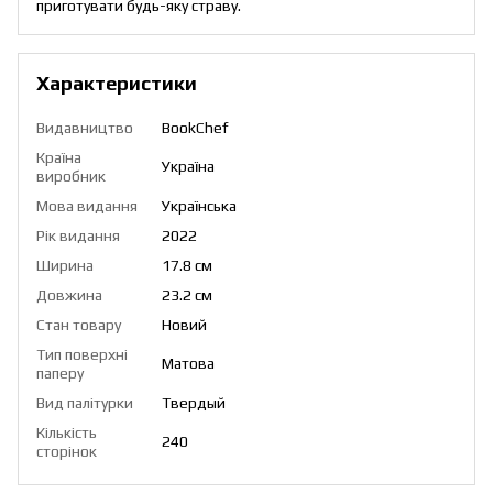
приготувати будь-яку страву.
Характеристики
Видавництво
BookChef
Країна
Україна
виробник
Мова видання
Українська
Рік видання
2022
Ширина
17.8 см
Довжина
23.2 см
Стан товару
Новий
Тип поверхні
Матова
паперу
Вид палітурки
Твердый
Кількість
240
сторінок