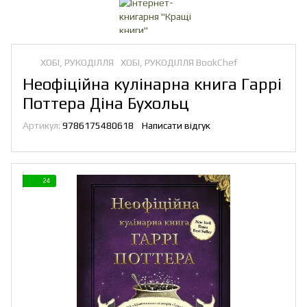
ХОБІ, РУКОДІЛЛЯ
ХОБІ, РУКОДІЛЛЯ BookChef
Неофіційна кулінарна книга Гаррі
Поттера Діна Бухольц
Артикул:
9786175480618
Написати відгук
24