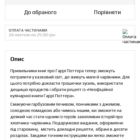
До обраного
Порівняти
ОПЛАТА ЧАСТИНАМИ
24 платежі по 25.00 грн
Опис
Прихильники книг про Гаррі Поттера тепер зможуть
потрапити у казковий світ, де живуть маги й чарівники. Для
цього потрібно докласти трошечки зусиль, використати
дещицю продуктів і обрати рецепт із «Неофіційної
кулінарної книги Гаррі Поттера».
Смакуючи гарбузовим печивом, пончиками з джемом,
солодкою помадкою або чимось іншим, ви зможете на
деякий час стати одним із героїв захопливих історій про
хлопчика-чарівника. Подарункове видання, оформлене
під старовину, містить докладні рецепти, зібрані в десяти
розділах. Завдяки точним інструкціям ви легко зможете