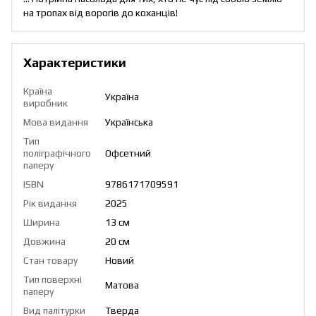
на тропах від ворогів до коханців!
Характеристики
Країна
Україна
виробник
Мова видання
Українська
Тип
поліграфічного
Офсетний
паперу
ISBN
9786171709591
Рік видання
2025
Ширина
13 см
Довжина
20 см
Стан товару
Новий
Тип поверхні
Матова
паперу
Вид палітурки
Тверда