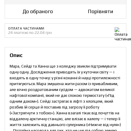
До обраного
Порівняти
ОПЛАТА ЧАСТИНАМИ
24 платежі по 22.04 грн
Опис
Мара, Сейді та Ханна ще з коледжу звикли підтримувати
одну одну. Дослідження приводять їх у куточки світу — і
входять в одну точку: у різні коханні й науці протилежності
притягуються. Мара змушена жити разом із привабливим,
але вічно роздратованим сусідом — адвокатом великої
нафтової компанії, який не дає спокою термостату («Під
одним дахом»). Сейді застрягає в ліфті з хлопцем, який
розбив їй серце й поставив під загрозу її роботу
(«Застрягнути з тобою»). Ханна взагалі тікає від почуттів на
віддалену арктичну станцію, але влізає в халепу — і тепер її
життя залежить від давнього суперника («Нижче від нуля»)
… Потрійна насолода для тих, хто не чує під собою землю