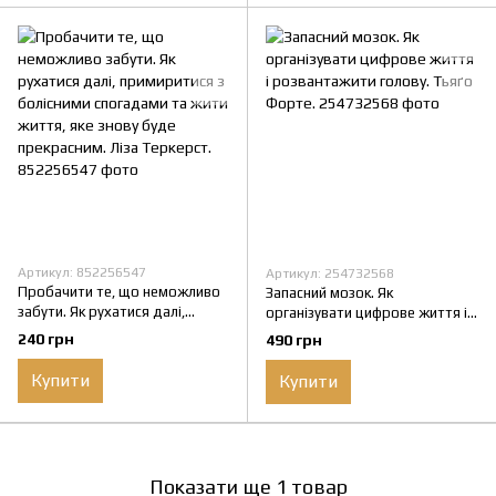
Артикул: 852256547
Артикул: 254732568
Пробачити те, що неможливо
Запасний мозок. Як
забути. Як рухатися далі,
організувати цифрове життя і
примиритися з болісними
розвантажити голову. Тьяґо
240 грн
490 грн
спогадами та жити життя, яке
Форте.
знову буде прекрасним. Ліза
Купити
Купити
Теркерст.
Показати ще 1 товар