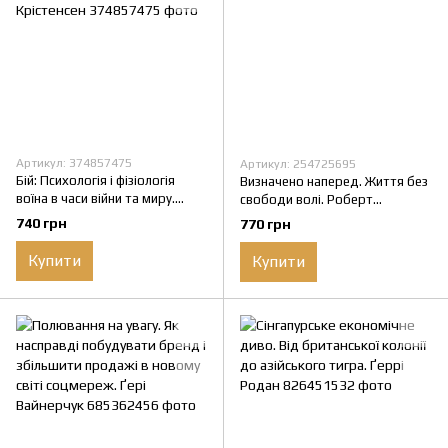
Артикул: 374857475
Артикул: 254725695
Бій: Психологія і фізіологія
Визначено наперед. Життя без
воїна в часи війни та миру.
свободи волі. Роберт
Дейв Ґроссман , Лорен
Сапольскі
740 грн
770 грн
Крістенсен
Купити
Купити