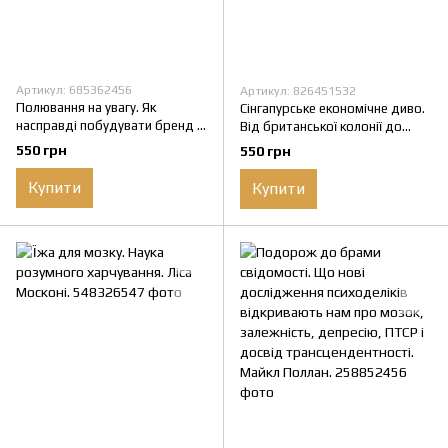
Артикул: 685362456
Артикул: 826451532
Полювання на увагу. Як
Сінгапурське економічне диво.
насправді побудувати бренд і
Від британської колонії до
збільшити продажі в новому
азійського тигра. Ґеррі Родан
550 грн
550 грн
світі соцмереж. Ґері Вайнерчук
Купити
Купити