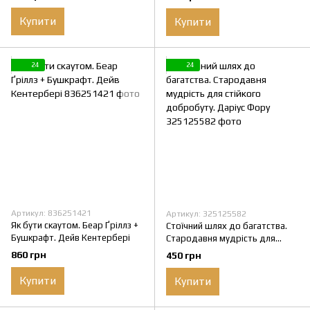
Купити
Купити
24
24
Артикул: 836251421
Артикул: 325125582
Як бути скаутом. Беар Ґріллз +
Стоїчний шлях до багатства.
Бушкрафт. Дейв Кентербері
Стародавня мудрість для
стійкого добробуту. Даріус
860 грн
450 грн
Фору
Купити
Купити