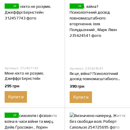
24
24
Артикул: 312457743
Артикул: 235424541
Мене ніхто не розуміє.
Як це, війна? Психологічний
Джеффрі Бернстейн
досвід повномасштабного
вторгнення. Ілля Полудьонний ,
295 грн
390 грн
Марк Лівін
Купити
Купити
24