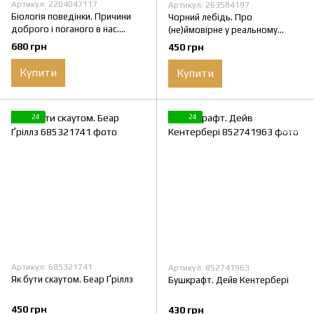
Артикул: 2204047117
Артикул: 263584197
Біологія поведінки. Причини
Чорний лебідь. Про
доброго і поганого в нас.
(не)ймовірне у реальному
Роберт Сапольскі. (укр.мова)
житті. Насім Талеб. (тверда
680 грн
450 грн
палітурка. укр.мова)
Купити
Купити
24
24
Артикул: 685321741
Артикул: 852741963
Як бути скаутом. Беар Ґріллз
Бушкрафт. Дейв Кентербері
450 грн
430 грн