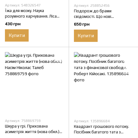
Артикул: 548326547
Артикул: 258852456
Їжа для мозку. Наука
Подорож до брами
розумного харчування. Ліса
свідомості. Що нові
Москоні.
дослідження психоделіків
430 грн
650 грн
відкривають нам про мозок,
залежність, депресію, ПТСР і
Купити
Купити
досвід трансцендентності.
Майкл Поллан.
Артикул: 758869759
Артикул: 135896684
Шкура у грі. Прихована
Квадрант грошового потоку.
асиметрія життя (нова обкл.)
Посібник багатого тата з
Насім Ніколас Талеб
фінансової свободи. Роберт