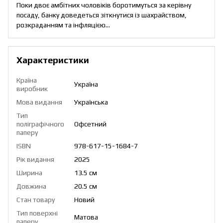
Поки двоє амбітних чоловіків боротимуться за керівну
посаду, банку доведеться зіткнутися із шахрайством,
розкраданням та інфляцією…
Характеристики
Країна
Україна
виробник
Мова видання
Українська
Тип
поліграфічного
Офсетний
паперу
ISBN
978-617-15-1684-7
Рік видання
2025
Ширина
13.5 см
Довжина
20.5 см
Стан товару
Новий
Тип поверхні
Матова
паперу