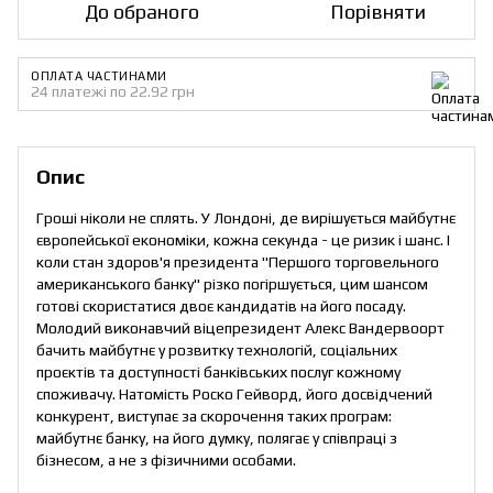
До обраного
Порівняти
ОПЛАТА ЧАСТИНАМИ
24 платежі по 22.92 грн
Опис
Гроші ніколи не сплять. У Лондоні, де вирішується майбутнє
європейської економіки, кожна секунда - це ризик і шанс. І
коли стан здоров'я президента "Першого торговельного
американського банку" різко погіршується, цим шансом
готові скористатися двоє кандидатів на його посаду.
Молодий виконавчий віцепрезидент Алекс Вандервоорт
бачить майбутнє у розвитку технологій, соціальних
проєктів та доступності банківських послуг кожному
споживачу. Натомість Роско Гейворд, його досвідчений
конкурент, виступає за скорочення таких програм:
майбутнє банку, на його думку, полягає у співпраці з
бізнесом, а не з фізичними особами.