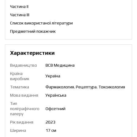
Частина ІІ
Частина ІІІ
Список використаної літератури
Предметний покажчик
Характеристики
Видавництво
ВСВ Медицина
Країна
Україна
виробник
Тематика
Фармакология. Рецептура. Токсикология
Мова видання
Українська
Тип
поліграфічного
Офсетний
паперу
Рік видання
2023
Ширина
17 см