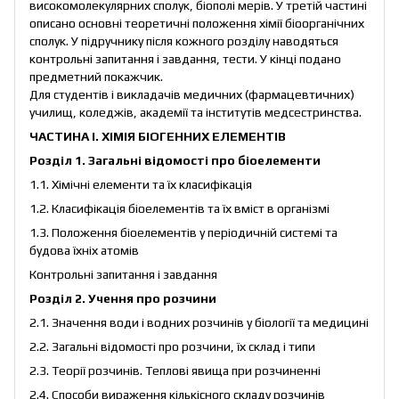
високомолекулярних сполук, біополі мерів. У третій частині
описано основні теоретичні положення хімії біоорганічних
сполук. У підручнику після кожного розділу наводяться
контрольні запитання і завдання, тести. У кінці подано
предметний покажчик.
Для студентів і викладачів медичних (фармацевтичних)
училищ, коледжів, академії та інститутів медсестринства.
ЧАСТИНА І. ХІМІЯ БІОГЕННИХ ЕЛЕМЕНТІВ
Розділ 1. Загальні відомості про біоелементи
1.1. Хімічні елементи та їх класифікація
1.2. Класифікація біоелементів та їх вміст в організмі
1.3. Положення біоелементів у періодичній системі та
будова їхніх атомів
Контрольні запитання і завдання
Розділ 2. Учення про розчини
2.1. Значення води і водних розчинів у біології та медицині
2.2. Загальні відомості про розчини, їх склад і типи
2.3. Теорії розчинів. Теплові явища при розчиненні
2.4. Способи вираження кількісного складу розчинів