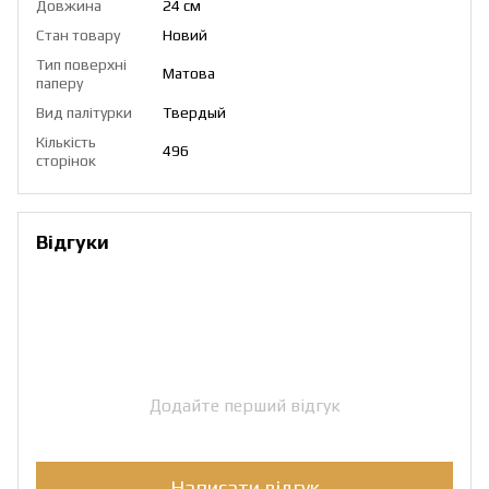
Довжина
24 см
Стан товару
Новий
Тип поверхні
Матова
паперу
Вид палітурки
Твердый
Кількість
496
сторінок
Відгуки
Додайте перший відгук
Написати відгук