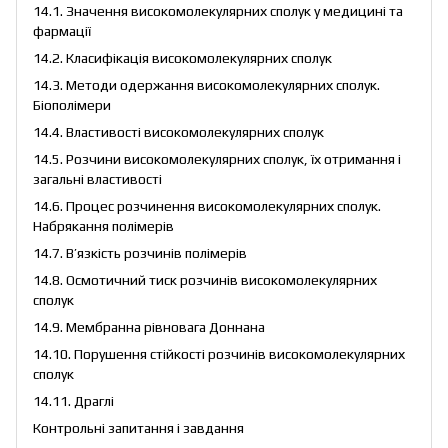
14.1. Значення високомолекулярних сполук у медицині та
фармації
14.2. Класифікація високомолекулярних сполук
14.3. Методи одержання високомолекулярних сполук.
Біополімери
14.4. Властивості високомолекулярних сполук
14.5. Розчини високомолекулярних сполук, їх отримання і
загальні властивості
14.6. Процес розчинення високомолекулярних сполук.
Набрякання полімерів
14.7. В’язкість розчинів полімерів
14.8. Осмотичний тиск розчинів високомолекулярних
сполук
14.9. Мембранна рівновага Доннана
14.10. Порушення стійкості розчинів високомолекулярних
сполук
14.11. Драглі
Контрольні запитання і завдання