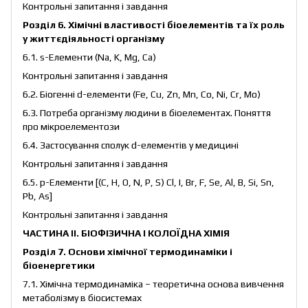
Контрольні запитання і завдання
Розділ 6. Хімічні властивості біоелементів та їх роль
у життєдіяльності організму
6.1. s-Елементи (Na, K, Mg, Ca)
Контрольні запитання і завдання
6.2. Біогенні d-елементи (Fe, Cu, Zn, Mn, Co, Ni, Cr, Mo)
6.3. Потреба організму людини в біоелементах. Поняття
про мікроелементози
6.4. Застосування сполук d-елементів у медицині
Контрольні запитання і завдання
6.5. р-Елементи [(С, H, O, N, P, S) Cl, I, Br, F, Se, Al, B, Si, Sn,
Pb, As]
Контрольні запитання і завдання
ЧАСТИНА ІІ. БІОФІЗИЧНА І КОЛОЇДНА ХІМІЯ
Розділ 7. Оcнови хімічної термодинаміки і
біоенергетики
7.1. Хімічна термодинаміка – теоретична основа вивчення
метаболізму в біосистемах