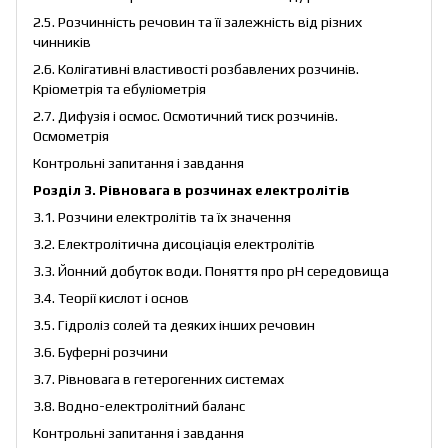
2.5. Розчинність речовин та її залежність від різних
чинників
2.6. Колігативні властивості розбавлених розчинів.
Кріометрія та ебуліометрія
2.7. Дифузія і осмос. Осмотичний тиск розчинів.
Осмометрія
Контрольні запитання і завдання
Розділ 3. Рівновага в розчинах електролітів
3.1. Розчини електролітів та їх значення
3.2. Електролітична дисоціація електролітів
3.3. Йонний добуток води. Поняття про рН середовища
3.4. Теорії кислот і основ
3.5. Гідроліз солей та деяких інших речовин
3.6. Буферні розчини
3.7. Рівновага в гетерогенних системах
3.8. Водно-електролітний баланс
Контрольні запитання і завдання