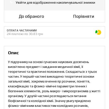
Увійти
для відображення накопичувальної знижки
%
До обраного
Порівняти
ОПЛАТА ЧАСТИНАМИ
24 платежі по 30.83 грн
Опис
У підручнику на основі сучасних наукових досягнень
висвітлено предмет і завдання медичної хімії, її
теоретичні та практичні положення. Складається з трьох
частин. У першій частині викладено теоретичні основи
загальної хімії, зокрема вчення пр розчини, поняття,
класифікацію та фізико-хімічні параметри генних і
біогенних елементів, роль макро- і мікроорганізмів у житті
організму. У другій частині розглядаються питання
біофізичної та колоїдної хімії. Значну увагу приділено
фізико-хімічним властивостям колоїдних розчинів,