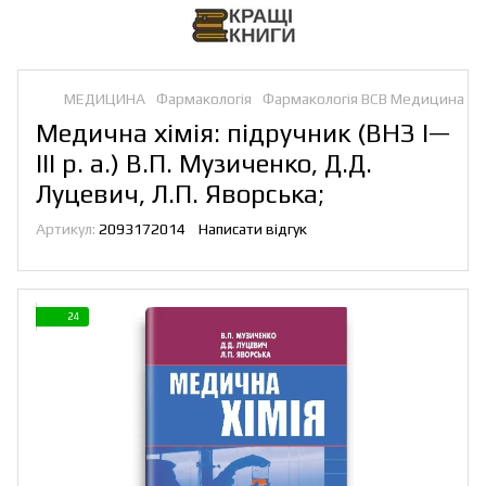
МЕДИЦИНА
Фармакологія
Фармакологія ВСВ Медицина
Медична хімія: підручник (ВНЗ І—
ІІІ р. а.) В.П. Музиченко, Д.Д.
Луцевич, Л.П. Яворська;
Артикул:
2093172014
Написати відгук
24