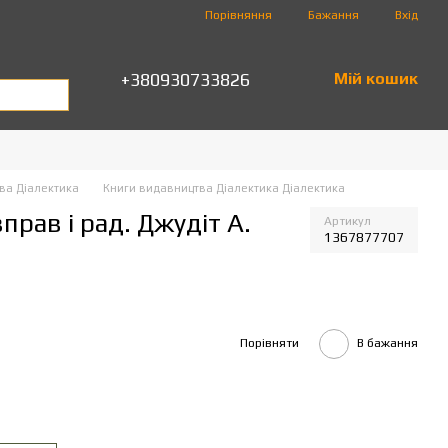
Порівняння
Бажання
Вхід
+380930733826
Мій кошик
ва Діалектика
Книги видавництва Діалектика Діалектика
прав і рад. Джудіт А.
Артикул
1367877707
Порівняти
В бажання