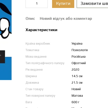
Купити
Замовити шв
Опис
Новий відгук або коментар
Характеристики
Країна виробник
Україна
Тематика
Психологія
Мова видання
Російська
Тип поліграфічного паперу
Офсетний
Рік видання
2020
Ширина
14.5 см
Довжина
21.5 см
Стан товару
Новий
Тип поверхні паперу
Матова
Вага
600 г