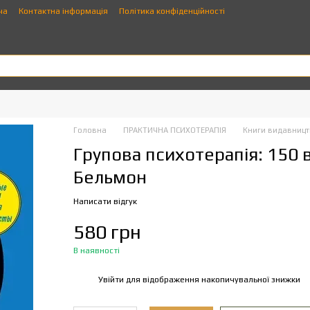
ча
Контактна інформація
Політика конфіденційності
Головна
ПРАКТИЧНА ПСИХОТЕРАПІЯ
Книги видавницт
Групова психотерапія: 150 в
Бельмон
Написати відгук
580 грн
В наявності
Увійти
для відображення накопичувальної знижки
%