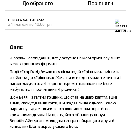
До обраного
Порівняти
ОПЛАТА ЧАСТИНАМИ
24 платежі по 10.00 грн
Опис
«Глорія» - оповідання, яке доступне на мові оригіналу лише
в електронному форматі.
Події «Глорії» відбуваються після подій «Грішника» і містить
спойлери до «Грішника». Хоча ви все одно можете читати і
насолоджуватися «Глорією» окремо, найцікавіше буде,
мабуть, після прочитання «Грішника»!
Шон Белл - затятий грішник, що став на шлях каяття. І цієї
зими, спокутувавши гріхи, він жадає лише одного - свою
наречену. Адже тільки тепло жіночого тіла зігріє його
крижаними днями. На щастя, його обраниця поруч -
Зенобія Айверсон, молодша сестра найкращого друга й
жінка, яку Шон викрав у самого Бога.