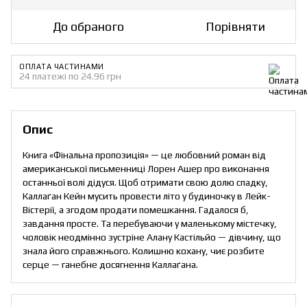
До обраного
Порівняти
ОПЛАТА ЧАСТИНАМИ
24 платежі по 24.96 грн
Опис
Книга «Фінальна пропозиція» — це любовний роман від
американської письменниці Лорен Ашер про виконання
останньої волі дідуся. Щоб отримати свою долю спадку,
Каллаґан Кейн мусить провести літо у будиночку в Лейк-
Вістерії, а згодом продати помешкання. Гадалося б,
завдання просте. Та перебуваючи у маленькому містечку,
чоловік неодмінно зустріне Алану Кастільйо — дівчину, що
знала його справжнього. Колишню кохану, чиє розбите
серце — ганебне досягнення Каллаґана.