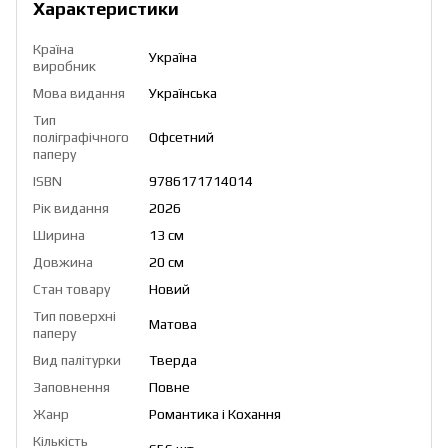
Характеристики
Країна
Україна
виробник
Мова видання
Українська
Тип
поліграфічного
Офсетний
паперу
ISBN
9786171714014
Рік видання
2026
Ширина
13 см
Довжина
20 см
Стан товару
Новий
Тип поверхні
Матова
паперу
Вид палітурки
Тверда
Заповнення
Повне
Жанр
Романтика і Кохання
Кількість