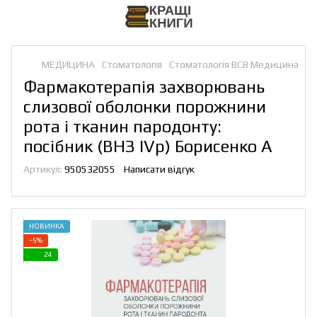
МЕДИЦИНА
Стоматологія
Стоматологія ВСВ Медицина
Фармакотерапія захворювань
слизової оболонки порожнини
рота і тканин пародонту:
посібник (ВНЗ IVр) Борисенко А
Артикул:
950532055
Написати відгук
НОВИНКА
−5%
24