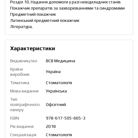
Розділ 10. Надання допомоги у разі невідкладних станів
Покажчик препаратів за захворюваннями та синдромами
Предметний покажчик
Латинський предметний покажчик
Література.
Характеристики
Видавництво
ВСВ Медицина
Країна
Україна
виробник
Тематика
Стоматологія
Мова видання
Українська
Тип
поліграфічного
Офсетний
паперу
ISBN
978-617-505-665-3
Рік видання
2018
Спеціалізація
Стоматологія