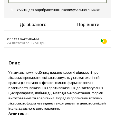
Увійти
для відображення накопичувальної знижки
%
До обраного
Порівняти
ОПЛАТА ЧАСТИНАМИ
24 платежі по 37.50 грн
Опис
У навчальному посібнику подано короткі відомості про
лікарські препарати, які застосовують у стоматологічній
практиці. Описано їх фізико-хімічні, фармакологічні
властивості, показання і протипоказання до застосування
цих препаратів, побічні дії, методи використання, форми
виготовлення та зберігання. Поряд із прописами готових
лікарських форм наведено також рецепти деяких сумішей
індивідуального виготовлення.
Аудиторія: