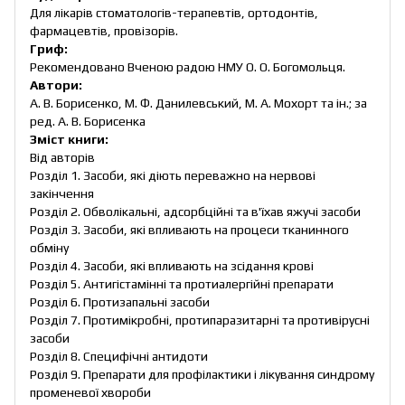
Для лікарів стоматологів-терапевтів, ортодонтів,
фармацевтів, провізорів.
Гриф:
Рекомендовано Вченою радою НМУ О. О. Богомольця.
Автори:
А. В. Борисенко, М. Ф. Данилевський, М. А. Мохорт та ін.; за
ред. А. В. Борисенка
Зміст книги:
Від авторів
Розділ 1. Засоби, які діють переважно на нервові
закінчення
Розділ 2. Обволікальні, адсорбційні та в'їхав яжучі засоби
Розділ 3. Засоби, які впливають на процеси тканинного
обміну
Розділ 4. Засоби, які впливають на зсідання крові
Розділ 5. Антигістамінні та протиалергійні препарати
Розділ 6. Протизапальні засоби
Розділ 7. Протимікробні, протипаразитарні та противірусні
засоби
Розділ 8. Специфічні антидоти
Розділ 9. Препарати для профілактики і лікування синдрому
променевої хвороби