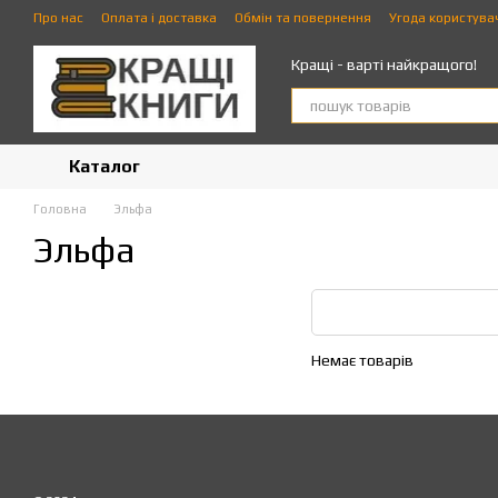
Перейти до основного контенту
Про нас
Оплата і доставка
Обмін та повернення
Угода користува
Кращі - варті найкращого!
Каталог
Головна
Эльфа
Эльфа
Немає товарів