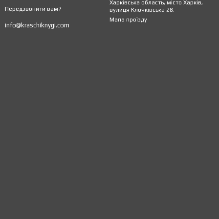
Харківська область, місто Харків,
Передзвонити вам?
вулиця Клочківська 28.
Мапа проїзду
info@kraschiknygi.com