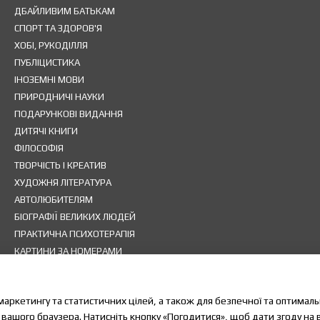
ДБАЙЛИВИМ БАТЬКАМ
СПОРТ ТА ЗДОРОВ'Я
ХОБІ, РУКОДІЛЛЯ
ПУБЛІЦИСТИКА
ІНОЗЕМНІ МОВИ
ПРИРОДНИЧІ НАУКИ
ПОДАРУНКОВІ ВИДАННЯ
ДИТЯЧІ КНИГИ
ФІЛОСОФІЯ
ТВОРЧІСТЬ І КРЕАТИВ
ХУДОЖНЯ ЛІТЕРАТУРА
АВТОЛЮБИТЕЛЯМ
БІОГРАФІЇ ВЕЛИКИХ ЛЮДЕЙ
ПРАКТИЧНА ПСИХОТЕРАПІЯ
КАРТИНИ ЗА НОМЕРАМИ
НАСТІЛЬНІ ІГРИ
МЕТАФОРИЧНІ КАРТИ
маркетингу та статистичних цілей, а також для безпечної та оптимал
НАВЧАЛЬНА ЛІТЕРАТУРА
 вашого браузера. Натисніть кнопку «Погодитися», щоб дати згоду на