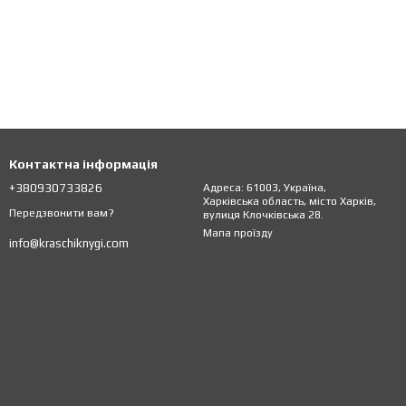
Контактна інформація
+380930733826
Адреса: 61003, Україна,
Харківська область, місто Харків,
Передзвонити вам?
вулиця Клочківська 28.
Мапа проїзду
info@kraschiknygi.com