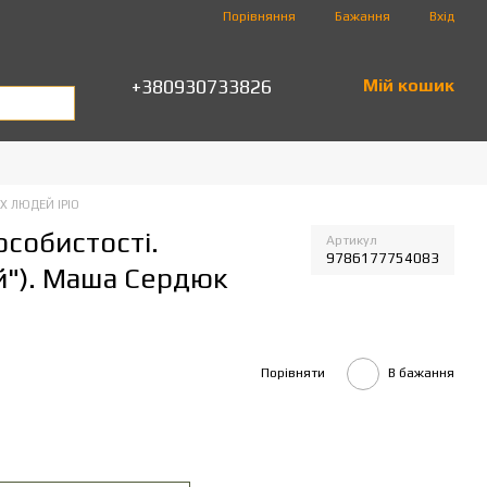
Порівняння
Бажання
Вхід
+380930733826
Мій кошик
Х ЛЮДЕЙ IPIO
особистості.
Артикул
9786177754083
ей"). Маша Сердюк
Порівняти
В бажання