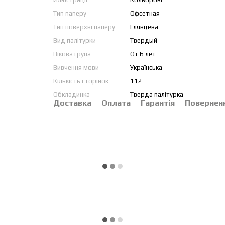
Тип паперу
Офсетная
Тип поверхні паперу
Глянцева
Вид палітурки
Твердый
Вікова група
От 6 лет
Вивчення мови
Українська
Кількість сторінок
112
Обкладинка
Тверда палітурка
Доставка
Оплата
Гарантія
Повернен