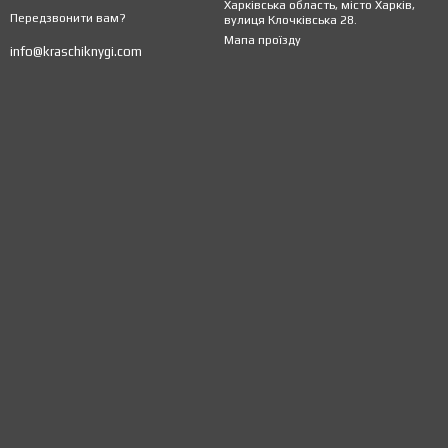
Харківська область, місто Харків,
Передзвонити вам?
вулиця Клочківська 28.
Мапа проїзду
info@kraschiknygi.com