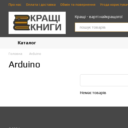
Перейти до основного контенту
Про нас
Оплата і доставка
Обмін та повернення
Угода користува
Кращі - варті найкращого!
Каталог
Головна
Arduino
Arduino
Немає товарів