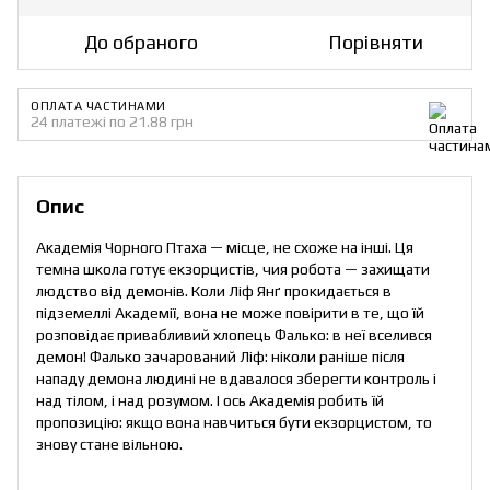
До обраного
Порівняти
ОПЛАТА ЧАСТИНАМИ
24 платежі по 21.88 грн
Опис
Академія Чорного Птаха — місце, не схоже на інші. Ця
темна школа готує екзорцистів, чия робота — захищати
людство від демонів. Коли Ліф Янґ прокидається в
підземеллі Академії, вона не може повірити в те, що їй
розповідає привабливий хлопець Фалько: в неї вселився
демон! Фалько зачарований Ліф: ніколи раніше після
нападу демона людині не вдавалося зберегти контроль і
над тілом, і над розумом. І ось Академія робить їй
пропозицію: якщо вона навчиться бути екзорцистом, то
знову стане вільною.