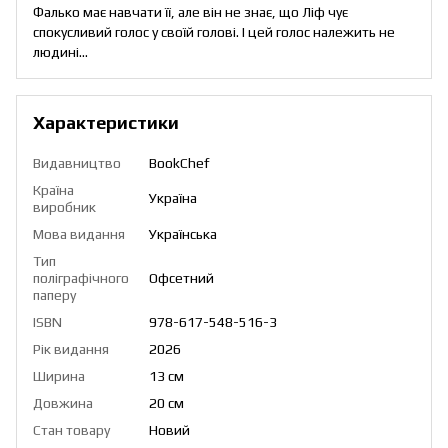
Фалько має навчати її, але він не знає, що Ліф чує
спокусливий голос у своїй голові. І цей голос належить не
людині…
Характеристики
Видавництво
BookChef
Країна
Україна
виробник
Мова видання
Українська
Тип
поліграфічного
Офсетний
паперу
ISBN
978-617-548-516-3
Рік видання
2026
Ширина
13 см
Довжина
20 см
Стан товару
Новий