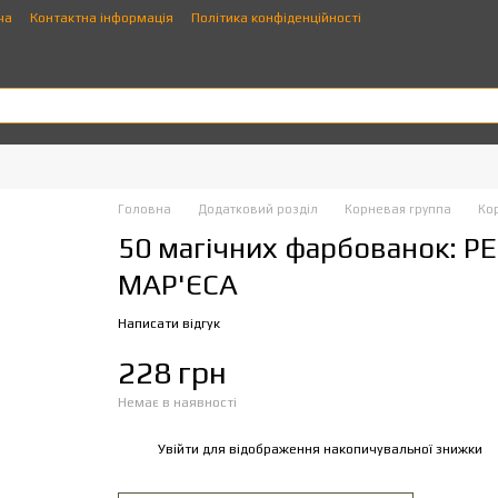
ча
Контактна інформація
Політика конфіденційності
Головна
Додатковий розділ
Корневая группа
Ко
50 магічних фарбованок: РЕ
МАР'ЄСА
Написати відгук
228 грн
Немає в наявності
Увійти
для відображення накопичувальної знижки
%