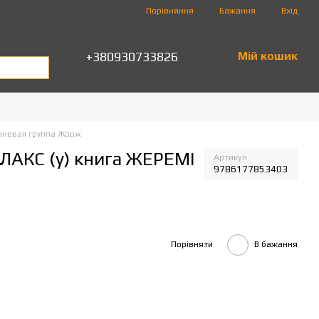
Порівняння
Бажання
Вхід
+380930733826
Мій кошик
рневая группа Жорж
ЛАКС (у) книга ЖЕРЕМІ
Артикул
9786177853403
Порівняти
В бажання