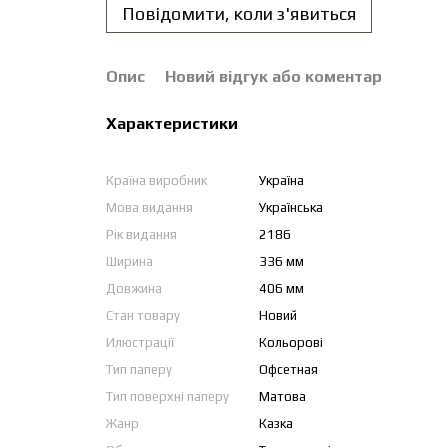
Повідомити, коли з'явиться
Опис
Новий відгук або коментар
Характеристики
Країна виробник
Україна
Мова видання
Українська
Рік видання
2186
Ширина
336 мм
Довжина
406 мм
Стан товару
Новий
Илюстрації
Кольорові
Тип паперу
Офсетная
Тип поверхні паперу
Матова
Жанр
Казка