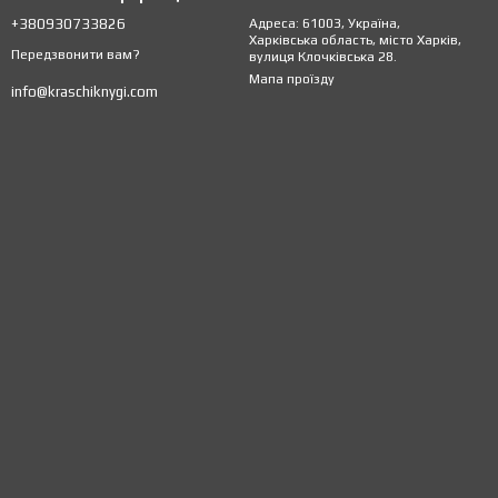
+380930733826
Адреса: 61003, Україна,
Харківська область, місто Харків,
Передзвонити вам?
вулиця Клочківська 28.
Мапа проїзду
info@kraschiknygi.com