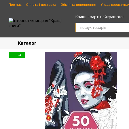
Перейти до основного контенту
Про нас
Оплата і доставка
Обмін та повернення
Угода користува
Кращі - варті найкращого!
Каталог
24