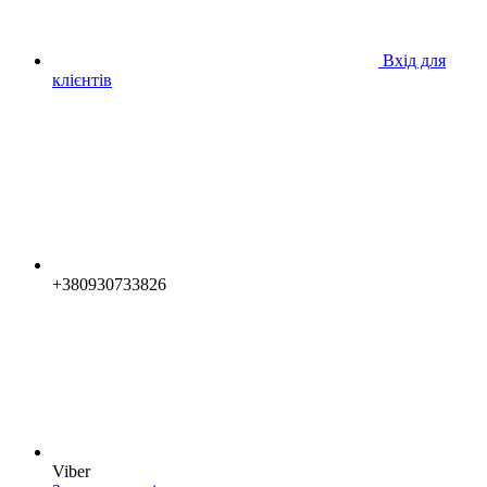
Вхід для
клієнтів
+380930733826
Viber