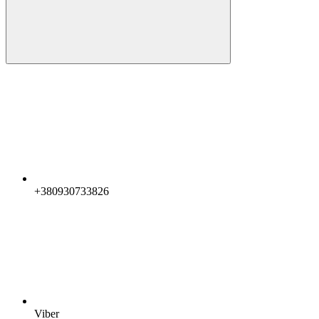
+380930733826
Viber