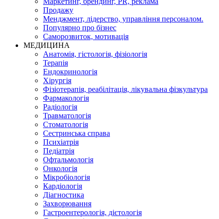
Маркетинг, брендинг, PR, реклама
Продажу
Менджмент, лідерство, управління персоналом.
Популярно про бізнес
Саморозвиток, мотивація
МЕДИЦИНА
Анатомія, гістологія, фізіологія
Терапія
Ендокринологія
Хірургія
Фізіотерапія, реабілітація, лікувальна фізкультура
Фармакологія
Радіологія
Травматологія
Стоматологія
Сестринська справа
Психіатрія
Педіатрія
Офтальмологія
Онкологія
Мікробіологія
Кардіологія
Діагностика
Захворювання
Гастроентерологія, дієтологія