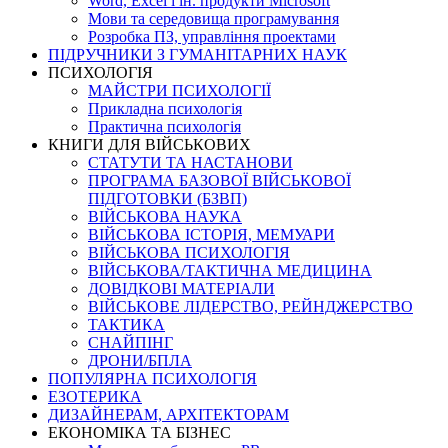
Word, Excel і ін. продукти Microsoft
Мови та середовища програмування
Розробка ПЗ, управління проектами
ПІДРУЧНИКИ З ГУМАНІТАРНИХ НАУК
ПСИХОЛОГІЯ
МАЙСТРИ ПСИХОЛОГІЇ
Прикладна психологія
Практична психологія
КНИГИ ДЛЯ ВІЙСЬКОВИХ
СТАТУТИ ТА НАСТАНОВИ
ПРОГРАМА БАЗОВОЇ ВІЙСЬКОВОЇ
ПІДГОТОВКИ (БЗВП)
ВІЙСЬКОВА НАУКА
ВІЙСЬКОВА ІСТОРІЯ, МЕМУАРИ
ВІЙСЬКОВА ПСИХОЛОГІЯ
ВІЙСЬКОВА/ТАКТИЧНА МЕДИЦИНА
ДОВІДКОВІ МАТЕРІАЛИ
ВІЙСЬКОВЕ ЛІДЕРСТВО, РЕЙНДЖЕРСТВО
ТАКТИКА
СНАЙПІНГ
ДРОНИ/БПЛА
ПОПУЛЯРНА ПСИХОЛОГІЯ
ЕЗОТЕРИКА
ДИЗАЙНЕРАМ, АРХІТЕКТОРАМ
ЕКОНОМІКА ТА БІЗНЕС