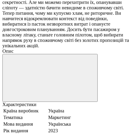
секретності. Але ми можемо перехитрити їх, опанувавши
сліпоту — здатністю бачити невидиме в споживчому світі.
Тепер питання, чому ми купуємо хлам, не риторичне. Ви
навчитеся відокремлювати контекст від поведінки,
вибиратися із пасток незворотних витрат і опануєте
довгостроковим плануванням. Досить бути пасажиром у
власному літаку, станьте головним пілотом, щоб вибирати
напрямок руху в споживчому світі без золотих пропозицій та
унікальних акцій.
Опис
Характеристики
Країна виробник
Україна
Тематика
Маркетинг
Мова видання
Українська
Рік видання
2023