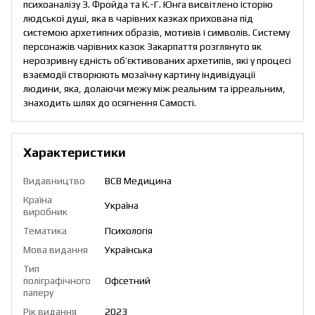
психоаналізу З. Фройда та К.-Г. Юнга висвітлено історію
людської душі, яка в чарівних казках прихована під
системою архетипних образів, мотивів і символів. Систему
персонажів чарівних казок Закарпаття розглянуто як
нерозривну єдність об’єктивованих архетипів, які у процесі
взаємодії створюють мозаїчну картину індивідуації
людини, яка, долаючи межу між реальним та ірреальним,
знаходить шлях до осягнення Самості.
Характеристики
Видавництво
ВСВ Медицина
Країна
Україна
виробник
Тематика
Психологія
Мова видання
Українська
Тип
поліграфічного
Офсетний
паперу
Рік видання
2023