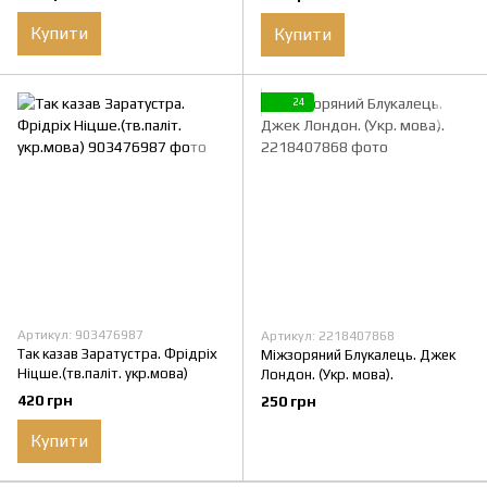
Купити
Купити
24
Артикул: 903476987
Артикул: 2218407868
Так казав Заратустра. Фрідріх
Міжзоряний Блукалець. Джек
Ніцше.(тв.паліт. укр.мова)
Лондон. (Укр. мова).
420 грн
250 грн
Купити