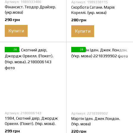
Артикул: 1989333486
Артикул: 1989338115
Фінансист. Теодор Драйзер.
Скорбота Сатани. Марія
(укр.мова)
Кореллі. (укр. мова)
290 грн
280 грн
Купити
Купити
24
24
Артикул: 2180006143
Артикул: 2218399902
1984, Скотний двір, Джордж
Мартін Іден. Джек Лондон.
Орвелл. (Покет). (Укр. мова).
(Укр. мова)
299 грн
220 грн