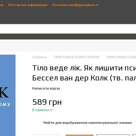
ча
Контактна інформація
Політика конфіденційності
Головна
ПРАКТИЧНА ПСИХОТЕРАПІЯ
ПРАКТИЧНА ПСИХО
Тіло веде лік. Як лишити п
Бессел ван дер Колк (тв. пал
Написати відгук
589 грн
В наявності
Увійти
для відображення накопичувальної знижки
%