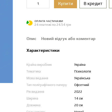
Купити
В кредит
ОПЛАТА ЧАСТИНАМИ
24 платежі по 24.54 грн
Опис
Новий відгук або коментар
Характеристики
Країна виробник
Україна
Тематика
Психологія
Мова видання
Українська
Тип поліграфічного паперу
Офсетний
Рік видання
2022
Ширина
14 см
Довжина
20 см
Стан товару
Новий