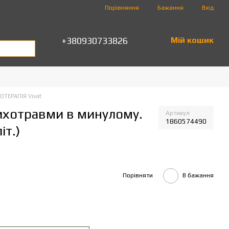
Порівняння
Бажання
Вхід
+380930733826
Мій кошик
ТЕРАПІЯ Vivat
сихотравми в минулому.
Артикул
1860574490
іт.)
Порівняти
В бажання