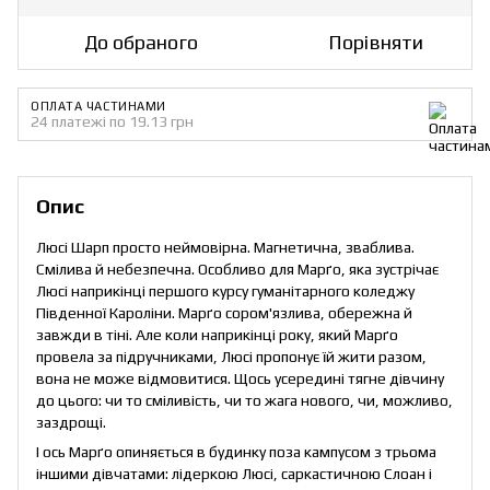
До обраного
Порівняти
ОПЛАТА ЧАСТИНАМИ
24 платежі по 19.13 грн
Опис
Люсі Шарп просто неймовірна. Магнетична, зваблива.
Смілива й небезпечна. Особливо для Марґо, яка зустрічає
Люсі наприкінці першого курсу гуманітарного коледжу
Південної Кароліни. Марґо сором'язлива, обережна й
завжди в тіні. Але коли наприкінці року, який Марґо
провела за підручниками, Люсі пропонує їй жити разом,
вона не може відмовитися. Щось усередині тягне дівчину
до цього: чи то сміливість, чи то жага нового, чи, можливо,
заздрощі.
І ось Марґо опиняється в будинку поза кампусом з трьома
іншими дівчатами: лідеркою Люсі, саркастичною Слоан і