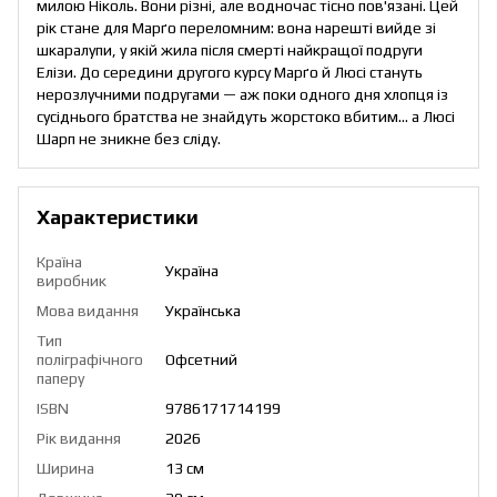
милою Ніколь. Вони різні, але водночас тісно пов'язані. Цей
рік стане для Марґо переломним: вона нарешті вийде зі
шкаралупи, у якій жила після смерті найкращої подруги
Елізи. До середини другого курсу Марґо й Люсі стануть
нерозлучними подругами — аж поки одного дня хлопця із
сусіднього братства не знайдуть жорстоко вбитим... а Люсі
Шарп не зникне без сліду.
Характеристики
Країна
Україна
виробник
Мова видання
Українська
Тип
поліграфічного
Офсетний
паперу
ISBN
9786171714199
Рік видання
2026
Ширина
13 см