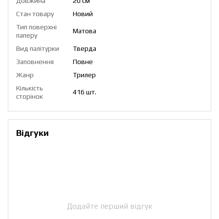
Довжина
20 см
Стан товару
Новий
Тип поверхні
Матова
паперу
Вид палітурки
Тверда
Заповнення
Повне
Жанр
Трилер
Кількість
416 шт.
сторінок
Відгуки
Додайте перший відгук