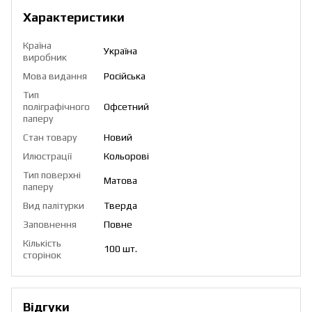
Характеристики
Країна
Україна
виробник
Мова видання
Російська
Тип
поліграфічного
Офсетний
паперу
Стан товару
Новий
Илюстрації
Кольорові
Тип поверхні
Матова
паперу
Вид палітурки
Тверда
Заповнення
Повне
Кількість
100 шт.
сторінок
Відгуки