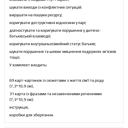
шукати виходи із конфліктних ситуацій;
вирушати на пошуки ресурсу;
коригувати деструктивні відносини у парі;
діагностувати та коригувати порушення у дитячо-
батьківській взаємодії;
коригувати внутрішньосімейний статус батьків;
шукати порушення та шляхи зміцнення подружніх зв'язків
тощо.
У комплект входить:
69 карт-картинок із сюжетами з життя сім'ї та роду
(7,3*10,9 см),
31 карта із фразами та незакінченими реченнями
(7,3*10,9 см);
інструкція,
коробки для зберігання.