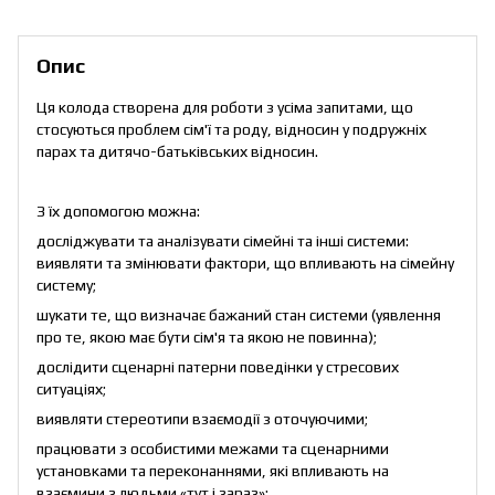
Опис
Ця колода створена для роботи з усіма запитами, що
стосуються проблем сім'ї та роду, відносин у подружніх
парах та дитячо-батьківських відносин.
З їх допомогою можна:
досліджувати та аналізувати сімейні та інші системи:
виявляти та змінювати фактори, що впливають на сімейну
систему;
шукати те, що визначає бажаний стан системи (уявлення
про те, якою має бути сім'я та якою не повинна);
дослідити сценарні патерни поведінки у стресових
ситуаціях;
виявляти стереотипи взаємодії з оточуючими;
працювати з особистими межами та сценарними
установками та переконаннями, які впливають на
взаємини з людьми «тут і зараз»;