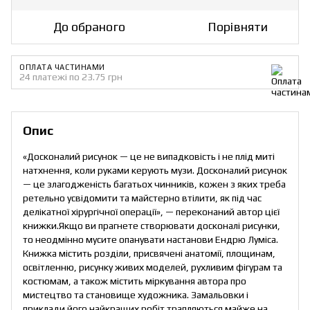
До обраного
Порівняти
ОПЛАТА ЧАСТИНАМИ
24 платежі по 23.75 грн
Опис
«Досконалий рисунок — це не випадковість і не плід миті
натхнення, коли руками керують музи. Досконалий рисунок
— це злагодженість багатьох чинників, кожен з яких треба
ретельно усвідомити та майстерно втілити, як під час
делікатної хірургічної операції», — переконаний автор цієї
книжки.Якщо ви прагнете створювати досконалі рисунки,
то неодмінно мусите опанувати настанови Ендрю Луміса.
Книжка містить розділи, присвячені анатомії, площинам,
освітленню, рисунку живих моделей, рухливим фігурам та
костюмам, а також містить міркування автора про
мистецтво та становище художника. Замальовки і
приклади його найкращих робіт трапляються майже на