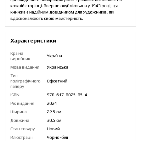
кожній сторінці. Вперше опублікована у 1943 році, ця
книжка є надійним довідником для художників, які
вдосконалюють свою майстерність.
Характеристики
Країна
Україна
виробник
Мова видання
Українська
Тип
поліграфічного
Офсетний
паперу
ISBN
978-617-8025-85-4
Рік видання
2024
Ширина
22.5 см
Довжина
30.5 см
Стан товару
Новий
Илюстрації
Чорно-білі