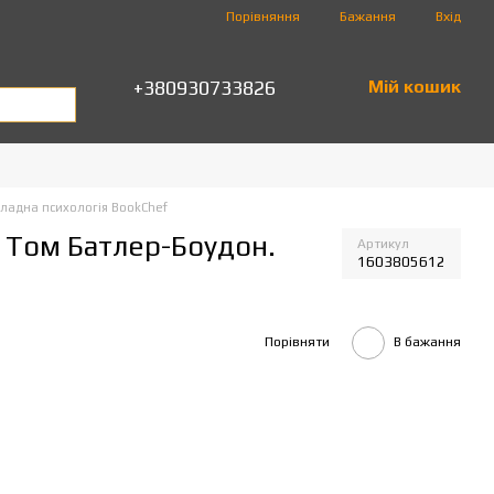
Порівняння
Бажання
Вхід
+380930733826
Мій кошик
ладна психологія BookChef
. Том Батлер-Боудон.
Артикул
1603805612
Порівняти
В бажання