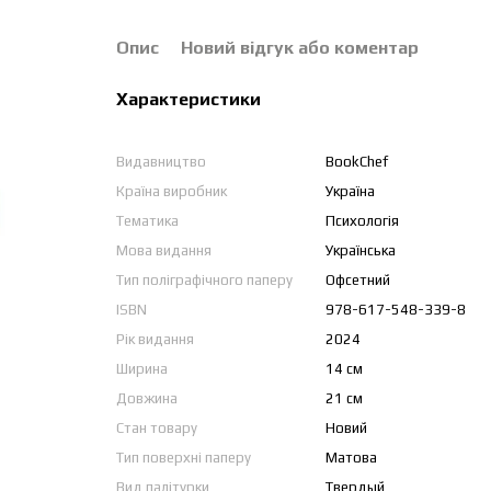
Опис
Новий відгук або коментар
Характеристики
Видавництво
BookChef
Країна виробник
Україна
Тематика
Психологія
Мова видання
Українська
Тип поліграфічного паперу
Офсетний
ISBN
978-617-548-339-8
Рік видання
2024
Ширина
14 см
Довжина
21 см
Стан товару
Новий
Тип поверхні паперу
Матова
Вид палітурки
Твердый