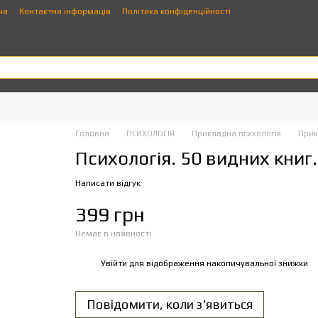
ча
Контактна інформація
Політика конфіденційності
Головна
ПСИХОЛОГІЯ
Прикладна психологія
Прик
Психологія. 50 видних книг
Написати відгук
399 грн
Немає в наявності
Увійти
для відображення накопичувальної знижки
%
Повідомити, коли з'явиться