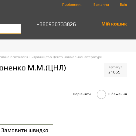
Порівняння
Бажання
Вхід
+380930733826
Мій кошик
тична психологія Видавництво Центр навчальної літератури
лоненко М.М.(ЦНЛ)
Артикул
21659
Порівняти
В бажання
Замовити швидко