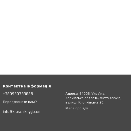
Контактна інформація
+380930733826
Адреса: 61003, Україна,
Харківська область, місто Харків,
Передзвонити вам?
вулиця Клочківська 28.
Мапа проїзду
info@kraschiknygi.com