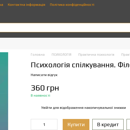
ча
Контактна інформація
Політика конфіденційності
Головна
ПСИХОЛОГІЯ
Практична психологія
Прак
Психологія спілкування. Фі
Написати відгук
360 грн
В наявності
Увійти
для відображення накопичувальної знижки
%
Купити
В кредит