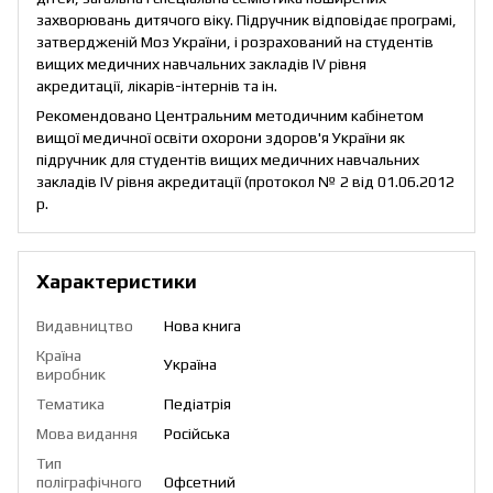
захворювань дитячого віку. Підручник відповідає програмі,
затвердженій Моз України, і розрахований на студентів
вищих медичних навчальних закладів IV рівня
акредитації, лікарів-інтернів та ін.
Рекомендовано Центральним методичним кабінетом
вищої медичної освіти охорони здоров'я України як
підручник для студентів вищих медичних навчальних
закладів IV рівня акредитації (протокол № 2 від 01.06.2012
р.
Характеристики
Видавництво
Нова книга
Країна
Україна
виробник
Тематика
Педіатрія
Мова видання
Російська
Тип
поліграфічного
Офсетний