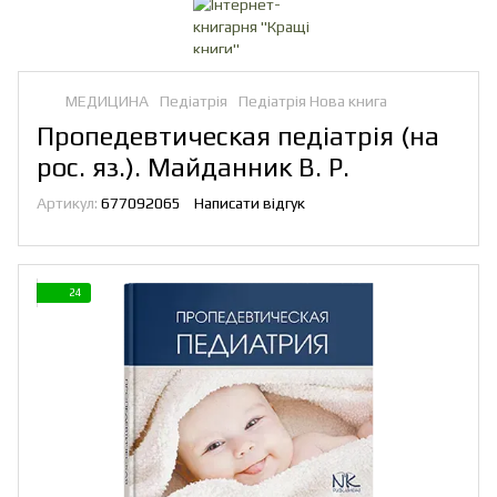
МЕДИЦИНА
Педіатрія
Педіатрія Нова книга
Пропедевтическая педіатрія (на
рос. яз.). Майданник В. Р.
Артикул:
677092065
Написати відгук
24