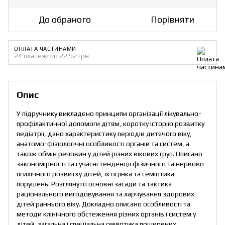
До обраного
Порівняти
ОПЛАТА ЧАСТИНАМИ
24 платежі по 22.92 грн
Опис
У підручнику викладено принципи організації лікувально-
профілактичної допомоги дітям, коротку історію розвитку
педіатрії, дано характеристику періодів дитячого віку,
анатомо-фізіологічні особливості органів та систем, а
також обмін речовин у дітей різних вікових груп. Описано
закономірності та сучасні тенденції фізичного та нервово-
психічного розвитку дітей, їх оцінка та семіотика
порушень. Розглянуто основні засади та тактика
раціонального вигодовування та харчування здорових
дітей раннього віку. Докладно описано особливості та
методи клінічного обстеження різних органів і систем у
дітей, загальна і спеціальна семіотика поширених