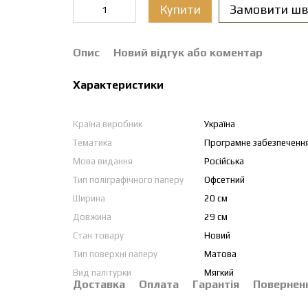
Купити
Замовити шв
Опис
Новий відгук або коментар
Характеристики
Країна виробник
Україна
Тематика
Програмне забезпеченн
Мова видання
Російська
Тип поліграфічного паперу
Офсетний
Ширина
20 см
Довжина
29 см
Стан товару
Новий
Тип поверхні паперу
Матова
Вид палітурки
Мягкий
Доставка
Оплата
Гарантія
Повернен