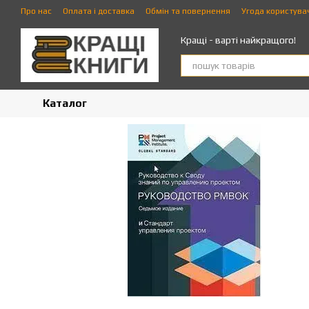
Перейти до основного контенту
Про нас
Оплата і доставка
Обмін та повернення
Угода користува
Кращі - варті найкращого!
Каталог