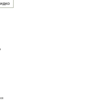
идко
я
ня