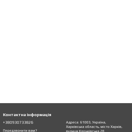
Контактна інформація
+380930733826
Адреса: 61003, Україна,
Харківська область, місто Харків,
Передзвонити вам?
вулиця Клочківська 28.