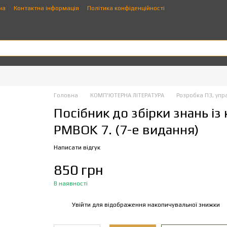
ча
Контактна інформація
Політика конфіденційності
Головна
КОМП'ЮТЕРНА ЛІТЕРАТУРА
Розробка ПЗ, упр
Посібник до збірки знань і
PMBOK 7. (7-е видання)
Написати відгук
850 грн
В наявності
Увійти
для відображення накопичувальної знижки
%