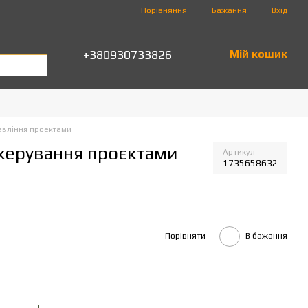
Порівняння
Бажання
Вхід
+380930733826
Мій кошик
авління проектами
з керування проєктами
Артикул
1735658632
Порівняти
В бажання