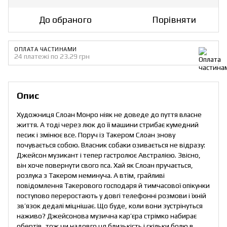
До обраного
Порівняти
ОПЛАТА ЧАСТИНАМИ
24 платежі по 23.29 грн
Опис
Художниця Слоан Монро ніяк не доведе до пуття власне
життя. А тоді через люк до її машини стрибає кумедний
песик і змінює все. Поруч із Такером Слоан знову
почувається собою. Власник собаки озивається не відразу:
Джейсон музикант і тепер гастролює Австралією. Звісно,
він хоче повернути свого пса. Хай як Слоан пручається,
розлука з Такером неминуча. А втім, грайливі
повідомлення Такерового господаря й тимчасової опікунки
поступово переростають у довгі телефонні розмови і їхній
зв’язок дедалі міцнішає. Що буде, коли вони зустрінуться
наживо? Джейсонова музична кар’єра стрімко набирає
обертів, тож чи надовго ця близькість і скільки болю в