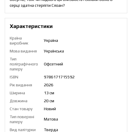
серці здатна стерпіти Слоан?
Характеристики
Країна
Україна
виробник
Мова видання
Українська
Тип
поліграфічного
Офсетний
паперу
ISBN
9786171715592
Рік видання
2026
Ширина
13 см
Довжина
20 см
Стан товару
Новий
Тип поверхні
Матова
паперу
Вид палітурки
Тверда