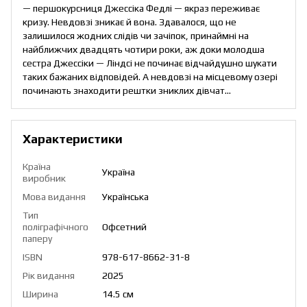
— першокурсниця Джессіка Федлі — якраз переживає
кризу. Невдовзі зникає й вона. Здавалося, що не
залишилося жодних слідів чи зачіпок, принаймні на
найближчих двадцять чотири роки, аж доки молодша
сестра Джессіки — Ліндсі не починає відчайдушно шукати
таких бажаних відповідей. А невдовзі на місцевому озері
починають знаходити рештки зниклих дівчат…
Характеристики
Країна
Україна
виробник
Мова видання
Українська
Тип
поліграфічного
Офсетний
паперу
ISBN
978-617-8662-31-8
Рік видання
2025
Ширина
14.5 см