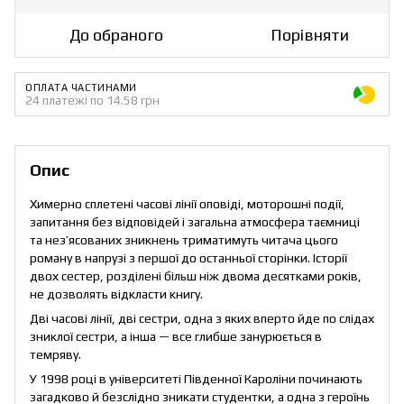
До обраного
Порівняти
ОПЛАТА ЧАСТИНАМИ
24 платежі по 14.58 грн
Опис
Химерно сплетені часові лінії оповіді, моторошні події,
запитання без відповідей і загальна атмосфера таємниці
та нез’ясованих зникнень триматимуть читача цього
роману в напрузі з першої до останньої сторінки. Історії
двох сестер, розділені більш ніж двома десятками років,
не дозволять відкласти книгу.
Дві часові лінії, дві сестри, одна з яких вперто йде по слідах
зниклої сестри, а інша — все глибше занурюється в
темряву.
У 1998 році в університеті Південної Кароліни починають
загадково й безслідно зникати студентки, а одна з героїнь