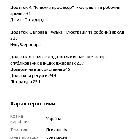
Додаток И. "Класний професор". Ілюстрація та робочий
аркуш 231
Джилл Стоддард
Додаток К. Вправа "Кулька". Ілюстрація та робочий аркуш
233
Нуну Феррейра
Додаток Л. Список додаткових вправ і метафор,
опублікованих в інших джерелах 237
Дозволи на використання 245
Додаткові ресурси 249
Література 251
Характеристики
Країна
Україна
виробник
Тематика
Психологія
Мова видання
Українська