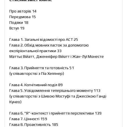
Про авторів 14
Передмова 15
Подяки 18
Вступ 19
Глава 1. Загальні відомості про ACT 25
Глава 2. Обхід мовних пасток за допомогою
експірієнтальної практики 33
Маттьє Війатт, Дженніфер Війатт і Жан-Луї Монесте
Глава 3. Прийняття та готовність 51
(у співавторстві з Піа Хеппнер)
Глава 4. Когнітивний поділ 89
Глава 5. Усвідомлення теперішнього моменту 113
(у співавторстві з Шивою Мостуфі та Джессікою Ганді
Кунео)
Глава 6. "Я"-контекст і прийняття перспективи 139
Глава 7. Цінності 159
Глава 8. Проактивність 185