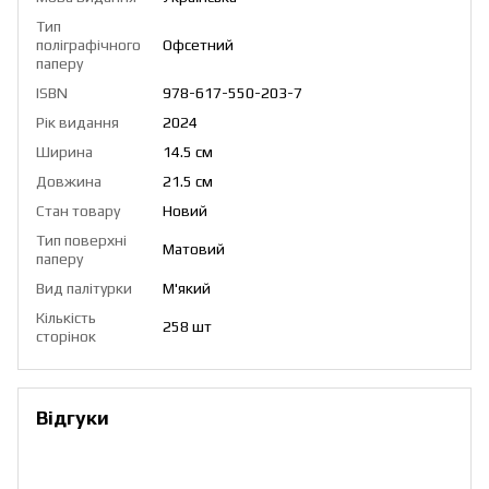
Тип
поліграфічного
Офсетний
паперу
ISBN
978-617-550-203-7
Рік видання
2024
Ширина
14.5 см
Довжина
21.5 см
Стан товару
Новий
Тип поверхні
Матовий
паперу
Вид палітурки
М'який
Кількість
258 шт
сторінок
Відгуки