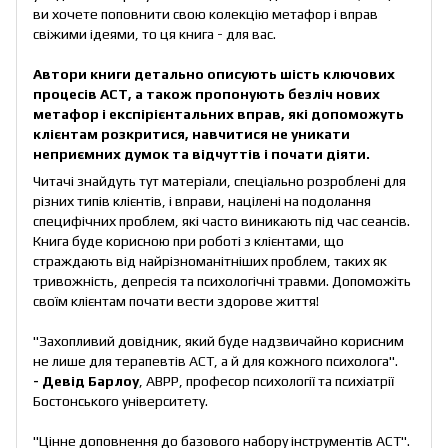
ви хочете поповнити свою колекцію метафор і вправ
свіжими ідеями, то ця книга - для вас.
Автори книги детально описують шість ключових
процесів ACT, а також пропонують безліч нових
метафор і експірієнтальних вправ, які допоможуть
клієнтам розкритися, навчитися не уникати
неприємних думок та відчуттів і почати діяти.
Читачі знайдуть тут матеріали, спеціально розроблені для
різних типів клієнтів, і вправи, націлені на подолання
специфічних проблем, які часто виникають під час сеансів.
Книга буде корисною при роботі з клієнтами, що
страждають від найрізноманітніших проблем, таких як
тривожність, депресія та психологічні травми. Допоможіть
своїм клієнтам почати вести здорове життя!
"Захопливий довідник, який буде надзвичайно корисним
не лише для терапевтів ACT, а й для кожного психолога".
- Девід Барлоу
, АВPР, професор психології та психіатрії
Бостонського університету.
"Цінне доповнення до базового набору інструментів ACT".