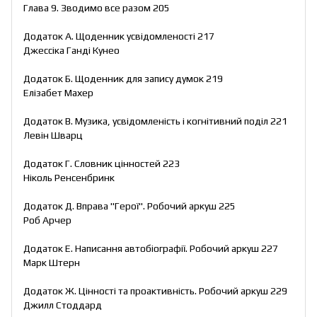
Глава 9. Зводимо все разом 205
Додаток А. Щоденник усвідомленості 217
Джессіка Ганді Кунео
Додаток Б. Щоденник для запису думок 219
Елізабет Махер
Додаток В. Музика, усвідомленість і когнітивний поділ 221
Левін Шварц
Додаток Г. Словник цінностей 223
Ніколь Ренсенбринк
Додаток Д. Вправа "Герої". Робочий аркуш 225
Роб Арчер
Додаток Е. Написання автобіографії. Робочий аркуш 227
Марк Штерн
Додаток Ж. Цінності та проактивність. Робочий аркуш 229
Джилл Стоддард