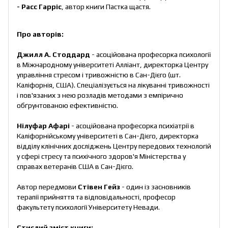
- Расс Гарріс
, автор книги Пастка щастя.
Про авторів:
Джилл А. Стоддард
- асоційована професорка психології
в Міжнародному університеті Алліант, директорка Центру
управління стресом і тривожністю в Сан-Дієго (шт.
Каліфорнія, США). Спеціалізується на лікуванні тривожності
і пов'язаних з нею розладів методами з емпірично
обґрунтованою ефективністю.
Нілуфар Афарі
- асоційована професорка психіатрії в
Каліфорнійському університеті в Сан-Дієго, директорка
відділу клінічних досліджень Центру передових технологій
у сфері стресу та психічного здоров'я Міністерства у
справах ветеранів США в Сан-Дієго.
Автор передмови
Стівен Гейз
- один із засновників
терапії прийняття та відповідальності, професор
факультету психології Університету Невади.
Стислий зміст книги: