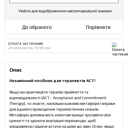
Увійти
для відображення накопичувальної знижки
%
До обраного
Порівняти
ОПЛАТА ЧАСТИНАМИ
24 платежі по 14.96 грн
Опис
Незамінний посібник для терапевтів АСТ!
Якщо ви практикуєте терапію прийняття та
відповідальності (ACT - Acceptance and Commitment
Therapy), то знаєте, наскільки важливі метафори і вправи
для вдалого проведення терапевтичних сеансів.
Метафори допомагають клієнтам краще зрозуміти свої
цінності та здолати внутрішні перешкоди, щоб
усвідомлено і рішуче встати на шлях до змін. Отже, якщо