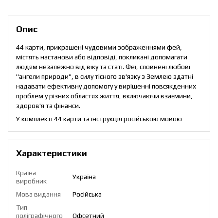
Опис
44 карти, прикрашені чудовими зображеннями фей,
містять настанови або відповіді, покликані допомагати
людям незалежно від віку та статі. Феї, сповнені любові
"ангели природи", в силу тісного зв'язку з Землею здатні
надавати ефективну допомогу у вирішенні повсякденних
проблем у різних областях життя, включаючи взаємини,
здоров'я та фінанси.
У комплекті 44 карти та інструкція російською мовою
Характеристики
Країна
Україна
виробник
Мова видання
Російська
Тип
поліграфічного
Офсетний