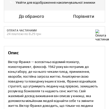
Увійти
для відображення накопичувальної знижки
%
До обраного
Порівняти
ОПЛАТА ЧАСТИНАМИ
24 платежі по 8.29 грн
Опис
Віктор Франкл — всесвітньо відомий психіатр,
психотерапевт, філософ. 1942 року він потрапив до
концтабору, де на нього чекали голод, приниження,
хвороби, постійна загроза життю. Аналізуючи свою
поведінку та поведінку інших в’язнів, Франкл віднайшов
стратегії, що утримують людину над прірвою, захищають
розум від божевілля та надають сенс життю. Свій
жахливий досвід виживання він описав у книжці, яка
допомогла мільйонам людей віднайти себе та змінити
життя. Віктор Франкл доводить, що тільки-но людина