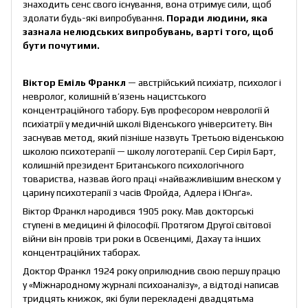
знаходить сенс свого існування, вона отримує сили, щоб
здолати будь-які випробування.
Поради людини, яка
зазнала нелюдських випробувань, варті того, щоб
бути почутими.
Віктор Еміль Франкл
— австрійський психіатр, психолог і
невролог, колишній в’язень нацистського
концентраційного табору. Був професором неврології й
психіатрії у медичній школі Віденського університету. Він
заснував метод, який пізніше назвуть Третьою віденською
школою психотерапії — школу логотерапії. Сер Сиріл Барт,
колишній президент Британського психологічного
товариства, назвав його праці «найважливішим внеском у
царину психотерапії з часів Фройда, Адлера і Юнґа».
Віктор Франкл народився 1905 року. Мав докторські
ступені в медицині й філософії. Протягом Другої світової
війни він провів три роки в Освенцимі, Дахау та інших
концентраційних таборах.
Доктор Франкл 1924 року оприлюднив свою першу працю
у «Міжнародному журналі психоаналізу», а відтоді написав
тридцять книжок, які були перекладені двадцятьма