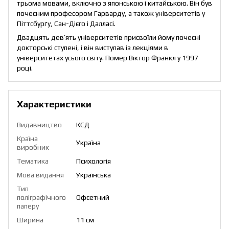
трьома мовами, включно з японською і китайською. Він був
почесним професором Гарварду, а також університетів у
Піттсбурґу, Сан-Дієго і Далласі.
Двадцять дев’ять університетів присвоїли йому почесні
докторські ступені, і він виступав із лекціями в
університетах усього світу. Помер Віктор Франкл у 1997
році.
Характеристики
Видавництво
КСД
Країна
Україна
виробник
Тематика
Психологія
Мова видання
Українська
Тип
поліграфічного
Офсетний
паперу
Ширина
11 см