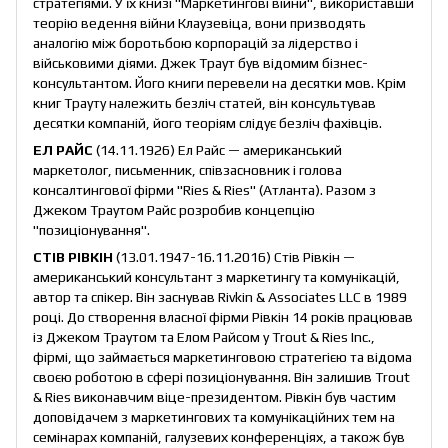
стратегіями. У їх книзі "Маркетингові війни", використавши
теорію ведення війни Клаузевіца, вони призводять
аналогію між боротьбою корпорацій за лідерство і
військовими діями. Джек Траут був відомим бізнес-
консультантом. Його книги перевели на десятки мов. Крім
книг Трауту належить безліч статей, він консультував
десятки компаній, його теоріям слідує безліч фахівців.
ЕЛ РАЙС
(14.11.1926) Ел Райс — американський
маркетолог, письменник, співзасновник і голова
консалтингової фірми "Ries & Ries" (Атланта). Разом з
Джеком Траутом Райс розробив концепцію
"позиціонування".
СТІВ РІВКІН
(13.01.1947-16.11.2016) Стів Рівкін —
американський консультант з маркетингу та комунікацій,
автор та спікер. Він заснував Rivkin & Associates LLC в 1989
році. До створення власної фірми Рівкін 14 років працював
із Джеком Траутом та Елом Райсом у Trout & Ries Inc.,
фірмі, що займається маркетинговою стратегією та відома
своєю роботою в сфері позиціонування. Він залишив Trout
& Ries виконавчим віце-президентом. Рівкін був частим
доповідачем з маркетингових та комунікаційних тем на
семінарах компаній, галузевих конференціях, а також був