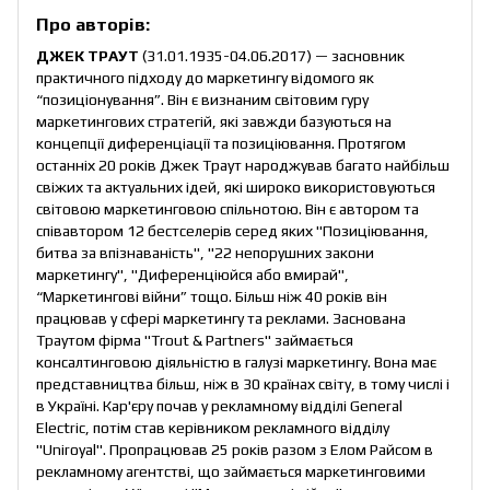
Про авторів:
ДЖЕК ТРАУТ
(31.01.1935-04.06.2017) — засновник
практичного підходу до маркетингу відомого як
“позиціонування”. Він є визнаним світовим гуру
маркетингових стратегій, які завжди базуються на
концепції диференціації та позиціювання. Протягом
останніх 20 років Джек Траут народжував багато найбільш
свіжих та актуальних ідей, які широко використовуються
світовою маркетинговою спільнотою. Він є автором та
співавтором 12 бестселерів серед яких "Позиціювання,
битва за впізнаваність", "22 непорушних закони
маркетингу", "Диференціюйся або вмирай",
“Маркетингові війни” тощо. Більш ніж 40 років він
працював у сфері маркетингу та реклами. Заснована
Траутом фірма "Trout & Partners" займається
консалтинговою діяльністю в галузі маркетингу. Вона має
представництва більш, ніж в 30 країнах світу, в тому числі і
в Україні. Кар'єру почав у рекламному відділі General
Electric, потім став керівником рекламного відділу
"Uniroyal". Пропрацював 25 років разом з Елом Райсом в
рекламному агентстві, що займається маркетинговими