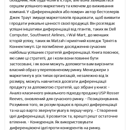
серцем успішного маркетингу та ключем до виживання
компанії. У «Диференціюйся або помри» автор бестселерів
Джек Траут змушує маркетологів працювати, щоб виявити
і продати унікальні цінності своєї продукції. Він розглядає
успішні ініціативи диференціації від гігантів, таких як Dell
Computer, Southwest Airlines, і Wal-Mart, до менших
історій успіху, таких як Matzah і крихітний коледж Трініті в
Коннектикуті. Це поглиблене дослідження сучасних
найбільш успішних стратегій диференціації. Книга пояснює,
які саме ці стратегії, де і коли вони повинні бути
застосовані, і як вони можуть допомогти вам вирізнити
власний образ у переповненому ринку. Менеджери з
маркетингу в усіх типах організацій, незалежно від їх
розміру, можуть навчитися досягати диференціації
продукту за допомогою стратегій, що зібрані у книзі: -
Аналіз класичного унікального підходу продажу USP Rosser
Reeves, оновлений для сучасного ринку. - Позиціонування.
Розуміння того, як розум працює в процесі диференціації
та на що варто звернути увагу в першу чергу. - Створення
ідеї диференціації, її розвиток та, врешті решт остаточне
втілення. - Конкуренція. Як використовувати
диференціюючі ідеї проти конкурентів на ринку.