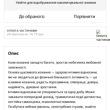
Увійти
для відображення накопичувальної знижки
%
До обраного
Порівняти
ОПЛАТА ЧАСТИНАМИ
24 платежі по 14.79 грн
Опис
Коли кохання занадто багато, зростає небезпека любовної
залежності.
Основа щасливого кохання — здорові інтимні відносини,
які не зводяться до фізичної близькості. Інтимність — це
взаємне кохання, радість порозуміння, співпраця, довіра,
надійність, духовне зростання.
Інтимні відносини не утворюються за одну добу. Може
заважати попередній досвід, травматичні події дитинства,
нестійка самооцінка, психологічні помилки.
Позбутися хибних уявлень, непотрібних страхів, знайти