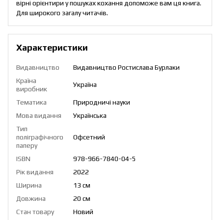
вірні орієнтири у пошуках кохання допоможе вам ця книга.
Для широкого загалу читачів.
Характеристики
Видавництво
Видавництво Ростислава Бурлаки
Країна
Україна
виробник
Тематика
Природничі науки
Мова видання
Українська
Тип
поліграфічного
Офсетний
паперу
ISBN
978-966-7840-04-5
Рік видання
2022
Ширина
13 см
Довжина
20 см
Стан товару
Новий