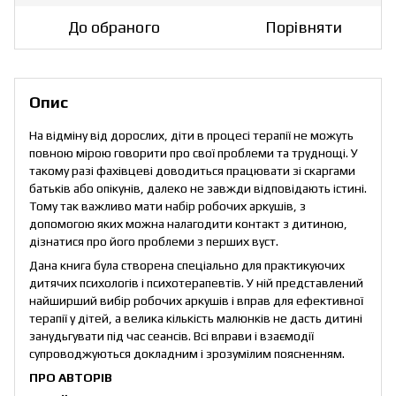
До обраного
Порівняти
Опис
На відміну від дорослих, діти в процесі терапії не можуть
повною мірою говорити про свої проблеми та труднощі. У
такому разі фахівцеві доводиться працювати зі скаргами
батьків або опікунів, далеко не завжди відповідають істині.
Тому так важливо мати набір робочих аркушів, з
допомогою яких можна налагодити контакт з дитиною,
дізнатися про його проблеми з перших вуст.
Дана книга була створена спеціально для практикуючих
дитячих психологів і психотерапевтів. У ній представлений
найширший вибір робочих аркушів і вправ для ефективної
терапії у дітей, а велика кількість малюнків не дасть дитині
занудьгувати під час сеансів. Всі вправи і взаємодії
супроводжуються докладним і зрозумілим поясненням.
ПРО АВТОРІВ