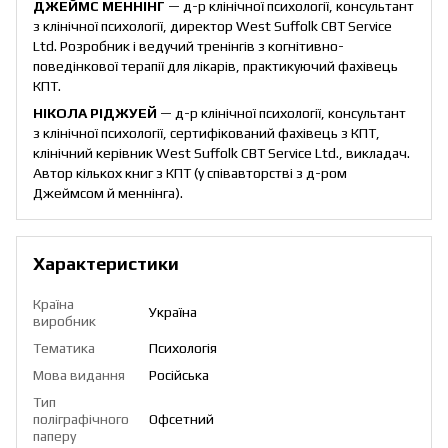
ДЖЕЙМС МЕННІНГ
— д-р клінічної психології, консультант
з клінічної психології, директор West Suffolk CBT Service
Ltd. Розробник і ведучий тренінгів з когнітивно-
поведінкової терапії для лікарів, практикуючий фахівець
КПТ.
НІКОЛА РІДЖУЕЙ
— д-р клінічної психології, консультант
з клінічної психології, сертифікований фахівець з КПТ,
клінічний керівник West Suffolk CBT Service Ltd., викладач.
Автор кількох книг з КПТ (у співавторстві з д-ром
Джеймсом й меннінга).
Характеристики
Країна
Україна
виробник
Тематика
Психологія
Мова видання
Російська
Тип
поліграфічного
Офсетний
паперу