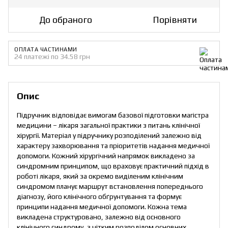
До обраного
Порівняти
ОПЛАТА ЧАСТИНАМИ
24 платежі по 34.58 грн
Опис
Підручник відповідає вимогам базової підготовки магістра
медицини – лікаря загальної практики з питань клінічної
хірургії. Матеріал у підручнику розподілений залежно від
характеру захворювання та пріоритетів надання медичної
допомоги. Кожний хірургічний напрямок викладено за
синдромним принципом, що враховує практичний підхід в
роботі лікаря, який за окремо виділеним клінічним
синдромом планує маршрут встановлення попереднього
діагнозу, його клінічного обґрунтування та формує
принципи надання медичної допомоги. Кожна тема
викладена структуровано, залежно від основного
клінічного синдрому, з чітким розподілом основних