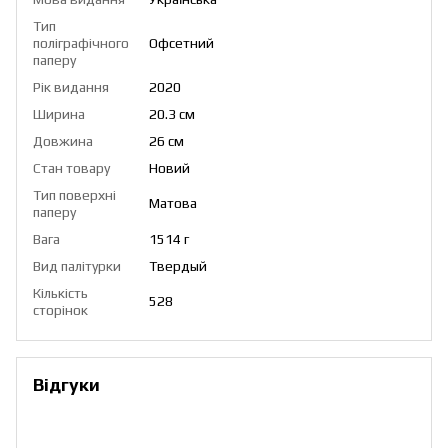
Тип
поліграфічного
Офсетний
паперу
Рік видання
2020
Ширина
20.3 см
Довжина
26 см
Стан товару
Новий
Тип поверхні
Матова
паперу
Вага
1514 г
Вид палітурки
Твердый
Кількість
528
сторінок
Відгуки