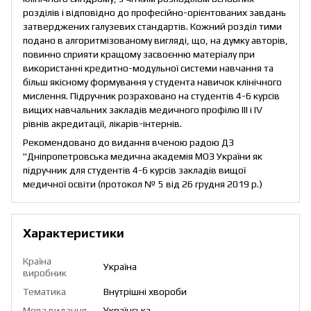
розділів і відповідно до професійно-орієнтованих завдань
затверджених галузевих стандартів. Кожний розділ тими
подано в алгоритмізованому вигляді, що, на думку авторів,
повинно сприяти кращому засвоєнню матеріалу при
використанні кредитно-модульної системи навчання та
більш якісному формування у студента навичок клінічного
мислення. Підручник розраховано на студентів 4-6 курсів
вищих навчальних закладів медичного профілю III і IV
рівнів акредитації, лікарів-інтернів.
Рекомендовано до видання вченою радою ДЗ
"Дніпропетровська медична академія МОЗ України як
підручник для студентів 4-6 курсів закладів вищої
медичної освіти (протокол № 5 від 26 грудня 2019 p.)
Характеристики
Країна
Україна
виробник
Тематика
Внутрішні хвороби
Мова видання
Українська