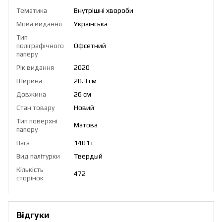
Тематика
Внутрішні хвороби
Мова видання
Українська
Тип
поліграфічного
Офсетний
паперу
Рік видання
2020
Ширина
20.3 см
Довжина
26 см
Стан товару
Новий
Тип поверхні
Матова
паперу
Вага
1401 г
Вид палітурки
Твердый
Кількість
472
сторінок
Відгуки