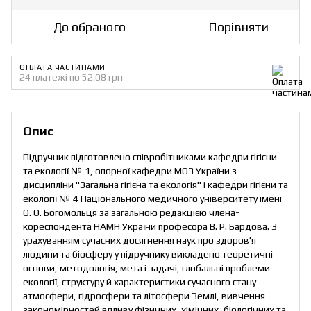
До обраного
Порівняти
ОПЛАТА ЧАСТИНАМИ
24 платежі по 52.08 грн
Опис
Підручник підготовлено співробітниками кафедри гігієни
та екології № 1, опорної кафедри МОЗ України з
дисципліни "Загальна гігієна та екологія" і кафедри гігієни та
екології № 4 Національного медичного університету імені
О. О. Богомольця за загальною редакцією члена-
кореспондента НАМН України професора В. Р. Бардова. З
урахуванням сучасних досягнення наук про здоров'я
людини та біосферу у підручнику викладено теоретичні
основи, методологія, мета і задачі, глобальні проблеми
екології, структуру й характеристики сучасного стану
атмосфери, гідросфери та літосфери Землі, вивчення
закономірностей впливу фізичних, хімічних, біологічних та