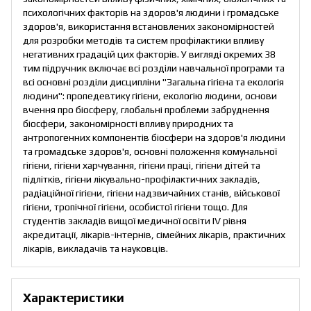
психологічних факторів на здоров'я людини і громадське
здоров'я, використання встановлених закономірностей
для розробки методів та систем профілактики впливу
негативних градацій цих факторів. У вигляді окремих 38
тим підручник включає всі розділи навчальної програми та
всі основні розділи дисципліни "Загальна гігієна та екологія
людини": пропедевтику гігієни, екологію людини, основи
вчення про біосферу, глобальні проблеми забруднення
біосфери, закономірності впливу природних та
антропогенних компонентів біосфери на здоров'я людини
та громадське здоров'я, основні положення комунальної
гігієни, гігієни харчування, гігієни праці, гігієни дітей та
підлітків, гігієни лікувально-профілактичних закладів,
радіаційної гігієни, гігієни надзвичайних станів, військової
гігієни, тропічної гігієни, особистої гігієни тощо. Для
студентів закладів вищої медичної освіти ІV рівня
акредитації, лікарів-інтернів, сімейних лікарів, практичних
лікарів, викладачів та науковців.
Характеристики